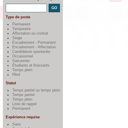
Type de poste
Permanent
Temporaire
Affectation ou contrat
Stage
Encadrement - Permanent
Encadrement - Affectation
Candidature spontanée
Occasionnel
Saisonnier
Étudiants et finissants
Temps plein
filled
Statut
Temps partiel ou temps plein
Temps partiel
Temps plein
Liste de rappel
Permanent
Expérience requise
Sans