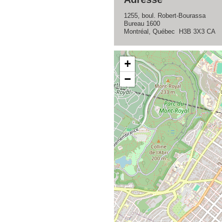
1255, boul. Robert-Bourassa
Bureau 1600
Montréal, Québec H3B 3X3 CA
+
−