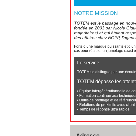
NOTRE MISSION
TOTEM est le passage en nouve
fondée en 2003 par Nicole Giguèr
majoritaires) et qui étaient re
des affaires chez NGPP, l’agenc
Forte d’une marque puissante et d’un
cas pour réaliser un jumelage exact 
Le service
TOTEM se distingue par une écoute e
TOTEM dépasse les attent
• Équipe intergénérationnelle de con
• Formation continue aux techniques
• Outils de profilage et de référen
• Relations de proximité avec client
• Temps de réponse ultra rapide
Adresse