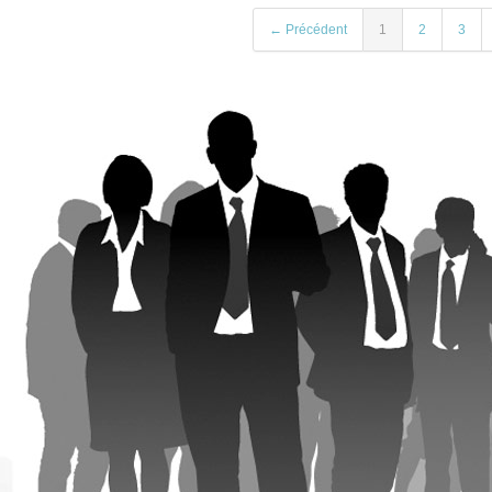
← Précédent
1
2
3