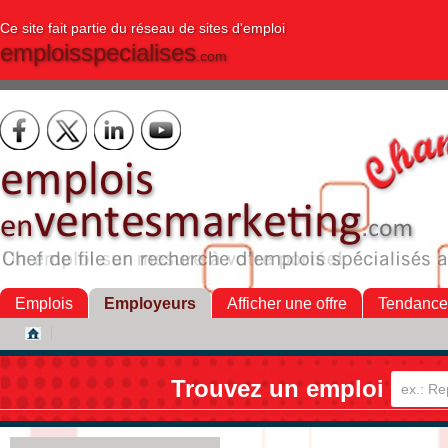
Ce site fait partie du réseau de sites d'emploi
emploisspecialises
.com
Emplois
Employeurs
Afficher une offre
Tendance
Trouvez un emploi