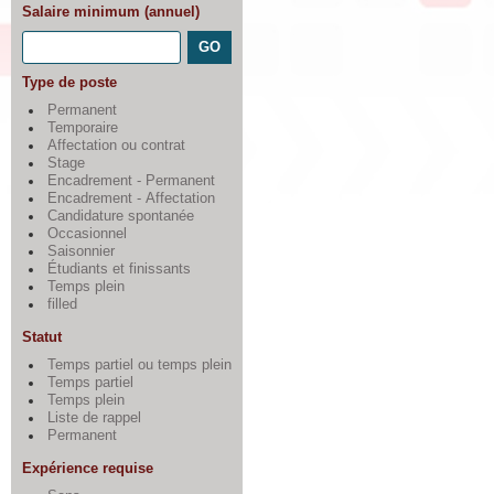
Salaire minimum (annuel)
Type de poste
Permanent
Temporaire
Affectation ou contrat
Stage
Encadrement - Permanent
Encadrement - Affectation
Candidature spontanée
Occasionnel
Saisonnier
Étudiants et finissants
Temps plein
filled
Statut
Temps partiel ou temps plein
Temps partiel
Temps plein
Liste de rappel
Permanent
Expérience requise