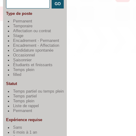
Type de poste
Permanent
Temporaire
Affectation ou contrat
Stage
Encadrement - Permanent
Encadrement - Affectation
Candidature spontanée
Occasionnel
Saisonnier
Étudiants et finissants
Temps plein
filled
Statut
Temps partiel ou temps plein
Temps partiel
Temps plein
Liste de rappel
Permanent
Expérience requise
Sans
6 mois à 1 an