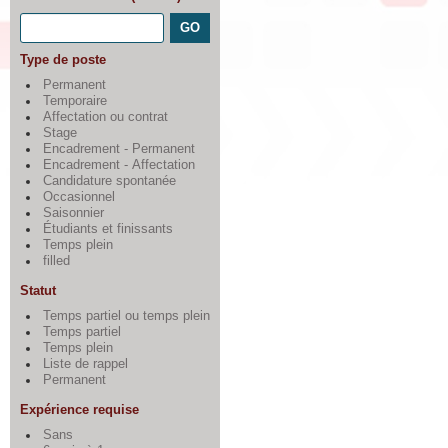
Type de poste
Permanent
Temporaire
Affectation ou contrat
Stage
Encadrement - Permanent
Encadrement - Affectation
Candidature spontanée
Occasionnel
Saisonnier
Étudiants et finissants
Temps plein
filled
Statut
Temps partiel ou temps plein
Temps partiel
Temps plein
Liste de rappel
Permanent
Expérience requise
Sans