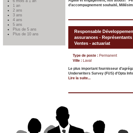
Agilité et engagement, nos atouts! Pe
6 mois à 1 an
d’accompagnement souhaité, Millési
1 an
2 ans
3 ans
4 ans
5 ans
Plus de 5 ans
Responsable Développement 
Plus de 10 ans
assurances - Représentants 
Ventes - actuariat
Type de poste :
Permanent
Ville :
Laval
Le plus important fournisseur d'agrég
Underwriters Survey (FUS) d'Opta Infor
Lire la suite...