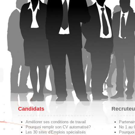
Candidats
Recruteu
Améliorer ses conditions de travail
Partenai
Pourquoi remplir son CV automatisé?
No 1 au
Les 30 sites d'Emplois spécialisés
Pourquoi 