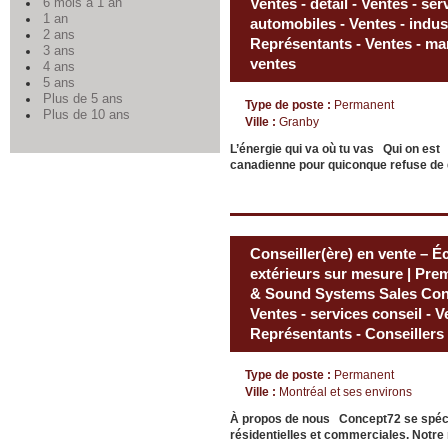
Ventes - détail - Ventes - ser
6 mois à 1 an
1 an
automobiles - Ventes - industr
2 ans
Représentants - Ventes - man
3 ans
ventes
4 ans
5 ans
Plus de 5 ans
Type de poste :
Permanent
Plus de 10 ans
Ville :
Granby
L’énergie qui va où tu vas Qui on est 
canadienne pour quiconque refuse de d
Conseiller(ère) en vente – É
extérieurs sur mesure | Pr
& Sound Systems Sales Consu
Ventes - services conseil - Ve
Représentants - Conseillers
Type de poste :
Permanent
Ville :
Montréal et ses environs
À propos de nous Concept72 se spécia
résidentielles et commerciales. Notre 