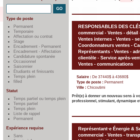
Type de poste
RESPONSABLES DES CLÉS -
Permanent
Temporaire
commercial - Ventes - détail 
Affectation ou contrat
Ventes internes - Ventes - ser
Stage
Coordonnateurs ventes - Cad
Encadrement - Permanent
Représentants - Ventes - adm
Encadrement - Affectation
Candidature spontanée
clientèle - Service après-ven
Occasionnel
Ventes - communications
Saisonnier
Étudiants et finissants
Temps plein
Salaire :
De 37440$ à 43680$
filled
Type de poste :
Permanent
Ville :
Chicoutimi
Statut
Prêt(e) à donner un nouveau sens à v
Temps partiel ou temps plein
professionnel, stimulant, dynamique et
Temps partiel
Temps plein
Liste de rappel
Permanent
Expérience requise
Représentant·e Énergie & So
commercial - Ventes - transp
Sans