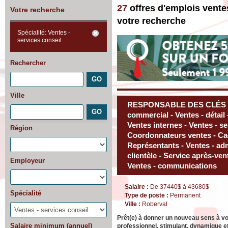
27
offres d'emplois vente
Votre recherche
votre recherche
Spécialité: Ventes -
services conseil
Rechercher
Ville
RESPONSABLE DES CLÉS - 
commercial - Ventes - détail 
Ventes internes - Ventes - ser
Région
Coordonnateurs ventes - Cad
Représentants - Ventes - adm
clientèle - Service après-ven
Employeur
Ventes - communications
Salaire :
De 37440$ à 43680$
Spécialité
Type de poste :
Permanent
Ville :
Roberval
Prêt(e) à donner un nouveau sens à v
Salaire minimum (annuel)
professionnel, stimulant, dynamique et