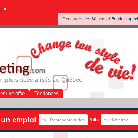
ploi
Découvrez les 30 sites d'Emplois spéci
her une offre
Tendances
 un emploi
Ville