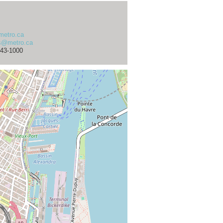
.metro.ca
es@metro.ca
643-1000