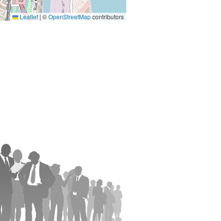
Leaflet
|
©
OpenStreetMap
contributors