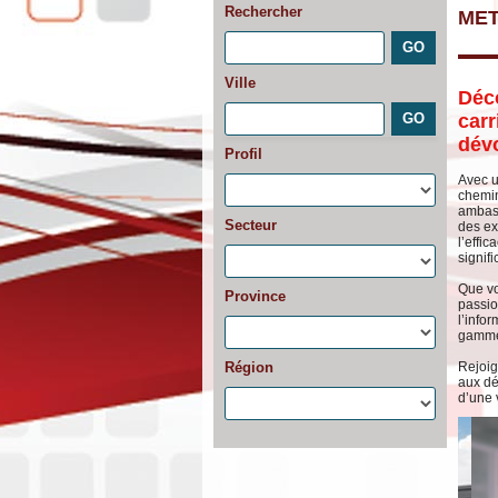
Rechercher
ME
Ville
Déc
carr
dévo
Profil
Avec 
chemin
ambass
Secteur
des ex
l’effi
signifi
Que vo
Province
passio
l’info
gamme 
Région
Rejoig
aux déf
d’une 