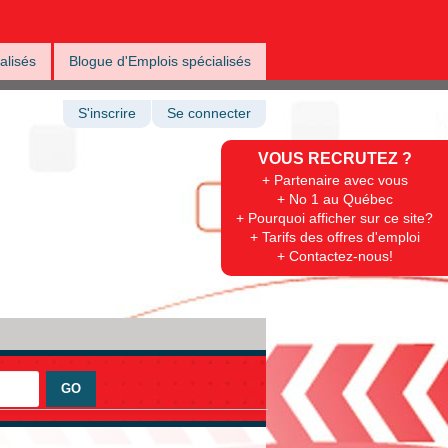
alisés
Blogue d'Emplois spécialisés
S'inscrire
Se connecter
VOUS RECRUTEZ ?
+ Partenaire avec vous
+ No 1 au Québec
+ Pourquoi afficher sur ce site?
+ Tarifs des offres d'emploi
+ Contactez-nous!