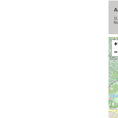
A
11
Mo
+
−