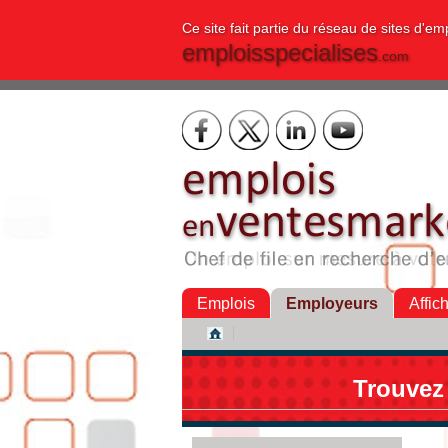
Ce site fait partie du réseau de sites d'em
emploisspecialises
.com
Emplois
Employeurs
Affic
Trouvez