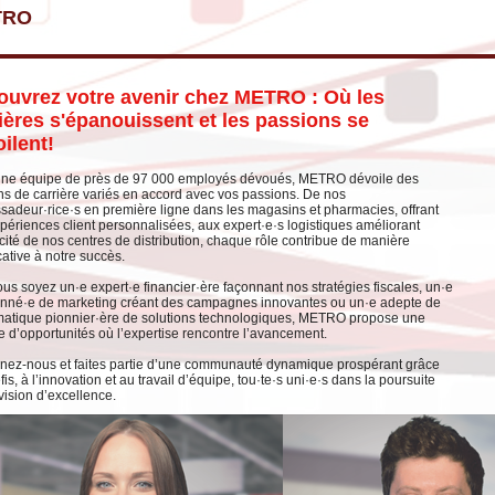
TRO
ouvrez votre avenir chez METRO : Où les
ières s'épanouissent et les passions se
ilent!
une équipe de près de 97 000 employés dévoués, METRO dévoile des
s de carrière variés en accord avec vos passions. De nos
adeur·rice·s en première ligne dans les magasins et pharmacies, offrant
périences client personnalisées, aux expert·e·s logistiques améliorant
cacité de nos centres de distribution, chaque rôle contribue de manière
cative à notre succès.
us soyez un·e expert·e financier·ère façonnant nos stratégies fiscales, un·e
nné·e de marketing créant des campagnes innovantes ou un·e adepte de
rmatique pionnier·ère de solutions technologiques, METRO propose une
d’opportunités où l’expertise rencontre l’avancement.
nez-nous et faites partie d’une communauté dynamique prospérant grâce
is, à l’innovation et au travail d’équipe, tou·te·s uni·e·s dans la poursuite
vision d’excellence.