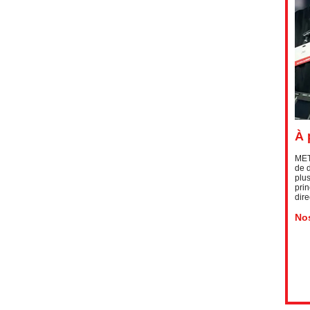
À 
METR
de d
plu
pri
dir
Nos