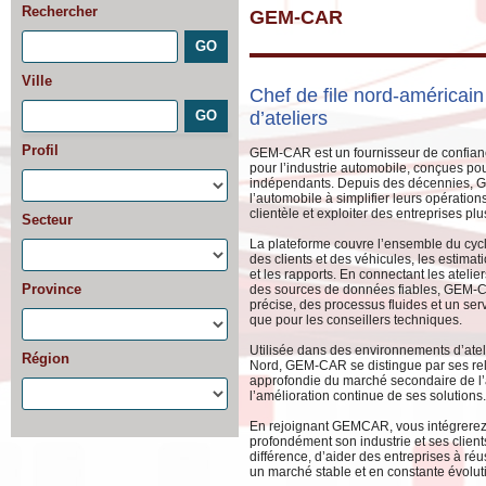
Rechercher
GEM-CAR
Ville
Chef de file nord-américain
d’ateliers
Profil
GEM-CAR est un fournisseur de confianc
pour l’industrie automobile, conçues pou
indépendants. Depuis des décennies, G
l’automobile à simplifier leurs opération
clientèle et exploiter des entreprises plu
Secteur
La plateforme couvre l’ensemble du cycle 
des clients et des véhicules, les estimati
et les rapports. En connectant les atelier
Province
des sources de données fiables, GEM-C
précise, des processus fluides et un serv
que pour les conseillers techniques.
Utilisée dans des environnements d’ateli
Région
Nord, GEM-CAR se distingue par ses rel
approfondie du marché secondaire de l
l’amélioration continue de ses solutions
En rejoignant GEMCAR, vous intégrerez
profondément son industrie et ses client
différence, d’aider des entreprises à réu
un marché stable et en constante évolut