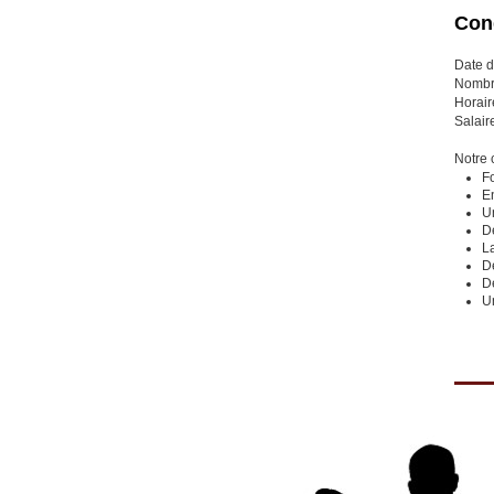
Cond
Date d
Nombre
Horair
Salaire
Notre 
F
E
U
D
L
De
D
U