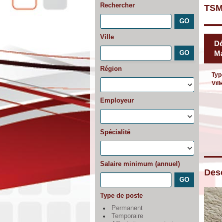
Rechercher
TSM
Ville
Dé
Ma
Région
Typ
Vill
Employeur
Spécialité
Salaire minimum (annuel)
Desc
Type de poste
Permanent
Temporaire