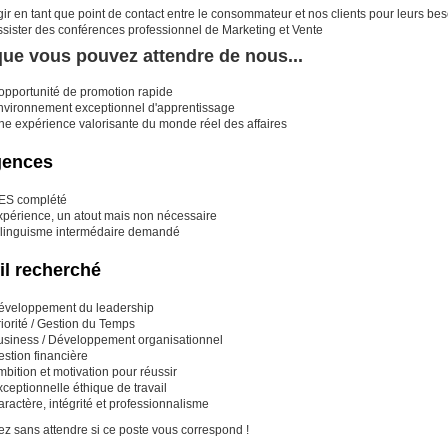
ir en tant que point de contact entre le consommateur et nos clients pour leurs be
ssister des conférences professionnel de Marketing et Vente
ue vous pouvez attendre de nous...
’opportunité de promotion rapide
nvironnement exceptionnel d'apprentissage
ne expérience valorisante du monde réel des affaires
gences
ES complété
xpérience, un atout mais non nécessaire
ilinguisme intermédaire demandé
il recherché
éveloppement du leadership
riorité / Gestion du Temps
usiness / Développement organisationnel
estion financière
bition et motivation pour réussir
ceptionnelle éthique de travail
ractère, intégrité et professionnalisme
ez sans attendre si ce poste vous correspond !