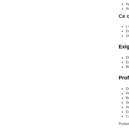
Ag
A
Ce q
L
E
U
Exi
D
E
B
Prof
D
P
B
G
Am
Ex
Ca
Postul