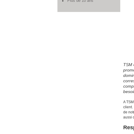
Plus de 10 ans
TSM e
promo
domin
corre
compa
besoin
A TSM,
client
de not
aussi 
Res