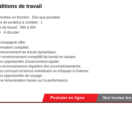
itions de travail
'entrée en fonction : Dès que possible
 de poste(s) à combler : 1
e de travail : 38h à 40h
 : À discuter
compagnie offre:
ormation complète;
nvironnement de travail dynamique;
n environnement compétitif de travail en équipe;
es opportunités d'avancement rapide;
a reconnaissance régulière des accomplissements;
s concours et bonus individuels ou d'équipe à l'interne;
es opportunités de voyage;
ne rémunération basée sur la performance.
Postuler en ligne
Voir toutes les