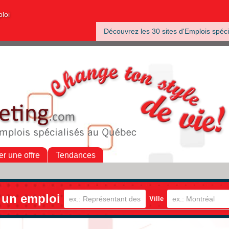
ploi
Découvrez les 30 sites d'Emplois spéci
er une offre
Tendances
 un emploi
Ville