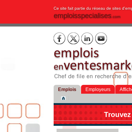
Ce site fait partie du réseau de sites d'em
emploisspecialises
.com
Emplois
Employeurs
Affich
Trouvez