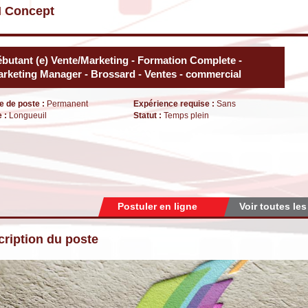
 Concept
butant (e) Vente/Marketing - Formation Complete -
rketing Manager - Brossard - Ventes - commercial
e de poste :
Permanent
Expérience requise :
Sans
e :
Longueuil
Statut :
Temps plein
Postuler en ligne
Voir toutes les
ription du poste