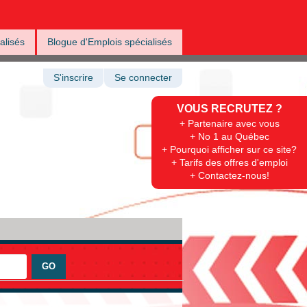
alisés
Blogue d'Emplois spécialisés
S'inscrire
Se connecter
VOUS RECRUTEZ ?
+ Partenaire avec vous
+ No 1 au Québec
+ Pourquoi afficher sur ce site?
+ Tarifs des offres d'emploi
+ Contactez-nous!