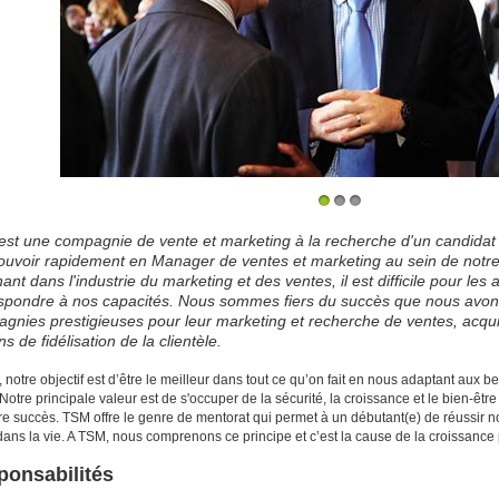
1
2
3
st une compagnie de vente et marketing à la recherche d'un candidat
uvoir rapidement en Manager de ventes et marketing au sein de notre 
ant dans l'industrie du marketing et des ventes, il est difficile pour l
spondre à nos capacités. Nous sommes fiers du succès que nous avons
gnies prestigieuses pour leur marketing et recherche de ventes, acquis
s de fidélisation de la clientèle.
 notre objectif est d’être le meilleur dans tout ce qu’on fait en nous adaptant au
. Notre principale valeur est de s'occuper de la sécurité, la croissance et le bien-
re succès. TSM offre le genre de mentorat qui permet à un débutant(e) de réussir 
dans la vie. A TSM, nous comprenons ce principe et c’est la cause de la croissance
ponsabilités