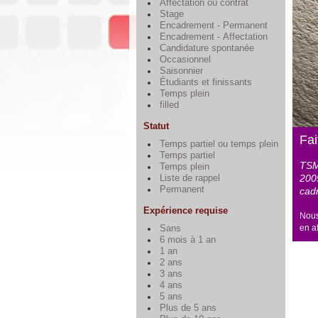
Affectation ou contrat
Stage
Encadrement - Permanent
Encadrement - Affectation
Candidature spontanée
Occasionnel
Saisonnier
Étudiants et finissants
Temps plein
filled
Statut
Fai
Temps partiel ou temps plein
Temps partiel
TSM
Temps plein
2009
Liste de rappel
Permanent
cadr
Expérience requise
Nous
en a
Sans
6 mois à 1 an
1 an
2 ans
3 ans
4 ans
5 ans
Plus de 5 ans