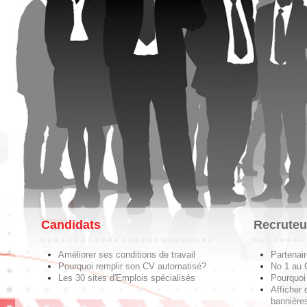
Candidats
Recruteu
Améliorer ses conditions de travail
Partenai
Pourquoi remplir son CV automatisé?
No 1 au
Les 30 sites d'Emplois spécialisés
Pourquoi 
Afficher 
bannières