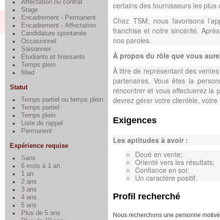
Affectation ou contrat
certains des fournisseurs les plu
Stage
Encadrement - Permanent
Chez TSM, nous favorisons l’app
Encadrement - Affectation
franchise et notre sincérité. Apr
Candidature spontanée
nos paroles.
Occasionnel
Saisonnier
À propos du rôle que vous aure
Étudiants et finissants
Temps plein
À titre de représentant des ventes
filled
partenaires. Vous êtes la personne
Statut
rencontrer et vous effectuerez la p
devrez gérer votre clientèle, votr
Temps partiel ou temps plein
Temps partiel
Temps plein
Exigences
Liste de rappel
Permanent
Les aptitudes à avoir :
Expérience requise
Doué en vente;
Sans
Orienté vers les résultats;
6 mois à 1 an
Confiance en soi;
1 an
Un caractère positif.
2 ans
3 ans
Profil recherché
4 ans
5 ans
Plus de 5 ans
Nous recherchons une personne motivée qu