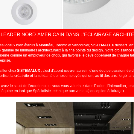
 LEADER
NORD-AMÉRICAIN DANS L'ÉCLAIRAGE ARCHIT
es locaux bien établis à Montréal, Toronto et Vancouver,
SISTEMALUX
dessert l'e
e gamme de luminaires architecturaux à la fine pointe du design. Notre croissanc
tionne comme un employeur de choix, qui favorise le développement de chaque talen
reprise.
ailler chez
SISTEMALUX
, c'est d'abord œuvrer au sein d'une équipe passionnée 
pertise, la créativité et la solidarité de nos employés qui ont, au fil des ans, forgé
 avez le souci de l'excellence et vous vous valorisez dans l'action, l'interaction, les
e équipe en tant que Spécialiste technique aux ventes (conception éclairage).