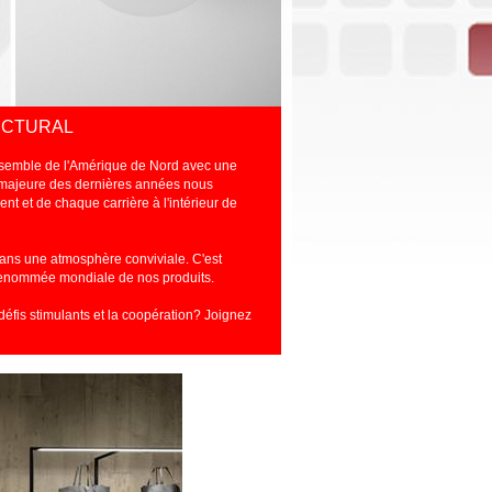
ECTURAL 
nsemble de l'Amérique de Nord avec une
e majeure des dernières années nous
t et de chaque carrière à l'intérieur de
dans une atmosphère conviviale. C'est
 la renommée mondiale de nos produits.
 défis stimulants et la coopération? Joignez