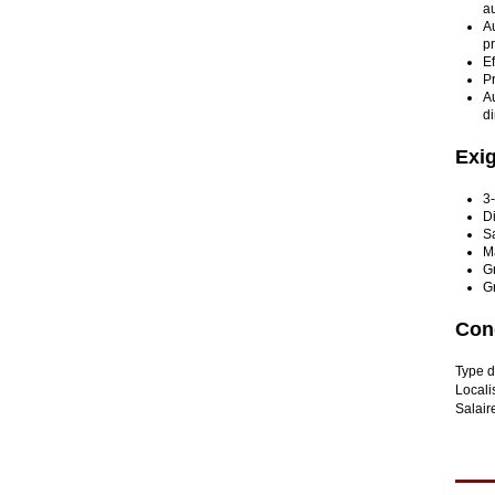
au
A
pr
Ef
Pr
Au
d
Exi
3-
D
Sa
Ma
Gr
Gr
Cond
Type d
Locali
Salair