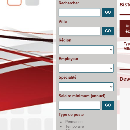
Rechercher
Sis
Ville
Em
éc
Région
Typ
Vill
Employeur
Spécialité
Desc
Salaire minimum (annuel)
Type de poste
Permanent
Temporaire