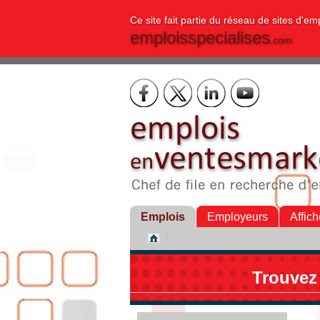
Ce site fait partie du réseau de sites d'em
emploisspecialises
.com
Emplois
Employeurs
Affich
Trouvez