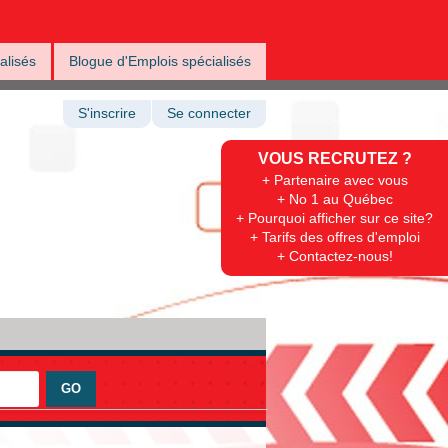
alisés
Blogue d'Emplois spécialisés
S'inscrire
Se connecter
VOUS RECRUTEZ ?
+ Partenaire avec vous
+ No 1 au Québec
+ Pourquoi afficher sur ce site?
+ Tarifs des offres d'emploi
+ Contactez-nous!