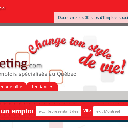
ploi
Découvrez les 30 sites d'Emplois spéci
er une offre
Tendances
 un emploi
Ville