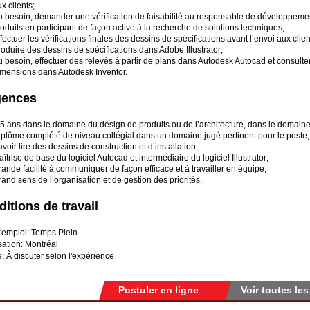
x clients;
u besoin, demander une vérification de faisabilité au responsable de développeme
oduits en participant de façon active à la recherche de solutions techniques;
fectuer les vérifications finales des dessins de spécifications avant l’envoi aux clien
oduire des dessins de spécifications dans Adobe Illustrator;
 besoin, effectuer des relevés à partir de plans dans Autodesk Autocad et consulter
imensions dans Autodesk Inventor.
gences
5 ans dans le domaine du design de produits ou de l’architecture, dans le domaine 
iplôme complété de niveau collégial dans un domaine jugé pertinent pour le poste;
voir lire des dessins de construction et d’installation;
îtrise de base du logiciel Autocad et intermédiaire du logiciel Illustrator;
ande facilité à communiquer de façon efficace et à travailler en équipe;
and sens de l’organisation et de gestion des priorités.
itions de travail
'emploi: Temps Plein
sation: Montréal
e: À discuter selon l'expérience
Postuler en ligne
Voir toutes les