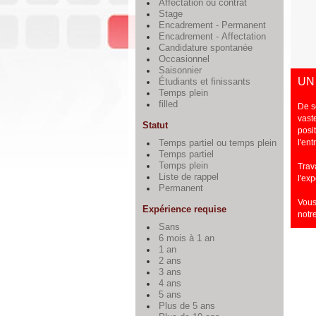
Affectation ou contrat
Stage
Encadrement - Permanent
Encadrement - Affectation
Candidature spontanée
Occasionnel
Saisonnier
UN
Étudiants et finissants
Temps plein
filled
De s
vast
Statut
posi
l'ent
Temps partiel ou temps plein
Temps partiel
Temps plein
Trav
Liste de rappel
l'ex
Permanent
Vous
Expérience requise
notr
Sans
6 mois à 1 an
1 an
2 ans
3 ans
4 ans
5 ans
Plus de 5 ans