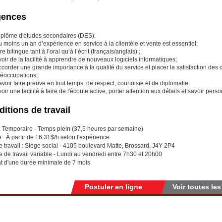
gences
iplôme d'études secondaires (DES);
 moins un an d’expérience en service à la clientèle et vente est essentiel;
re bilingue tant à l’oral qu’à l’écrit (français/anglais) ;
oir de la facilité à apprendre de nouveaux logiciels informatiques;
corder une grande importance à la qualité du service et placer la satisfaction des 
réoccupations;
voir faire preuve en tout temps, de respect, courtoisie et de diplomatie;
oir une facilité à faire de l'écoute active, porter attention aux détails et savoir per
itions de travail
 : Temporaire - Temps plein (37,5 heures par semaine)
e : À partir de 16.31$/h selon l'expérience
e travail : Siège social - 4105 boulevard Matte, Brossard, J4Y 2P4
e de travail variable - Lundi au vendredi entre 7h30 et 20h00
 d'une durée minimale de 7 mois
Postuler en ligne
Voir toutes les