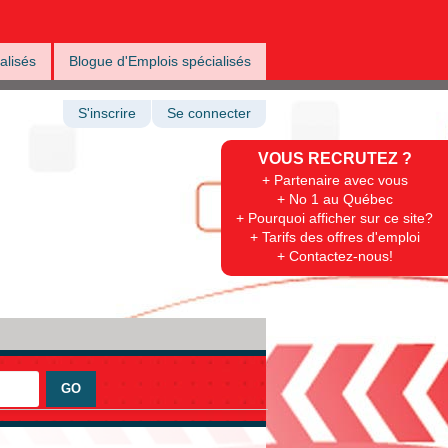
alisés
Blogue d'Emplois spécialisés
S'inscrire
Se connecter
VOUS RECRUTEZ ?
+ Partenaire avec vous
+ No 1 au Québec
+ Pourquoi afficher sur ce site?
+ Tarifs des offres d'emploi
+ Contactez-nous!