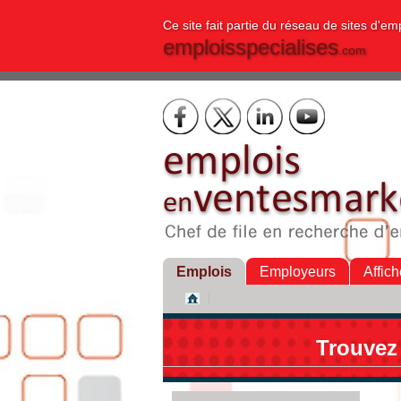
Ce site fait partie du réseau de sites d'em
emploisspecialises
.com
Emplois
Employeurs
Affich
Trouvez