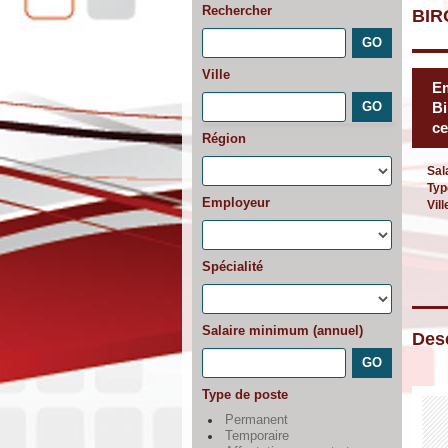
Rechercher
BIR
Ville
Em
Bi
ce
Région
Sal
Typ
Employeur
Vill
Spécialité
Salaire minimum (annuel)
Desc
Type de poste
Permanent
Temporaire