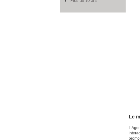
Plus de 10 ans
Le m
L’Agen
intera
promot