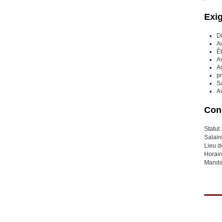
Exi
D
Au
Êt
Av
Ac
p
Sa
Av
Cond
Statut
Salair
Lieu d
Horair
Mandat