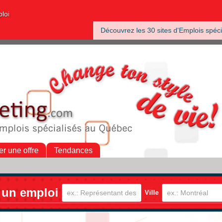
ploi
Découvrez les 30 sites d'Emplois spéci
er une offre
Tendances
 un emploi
Ville