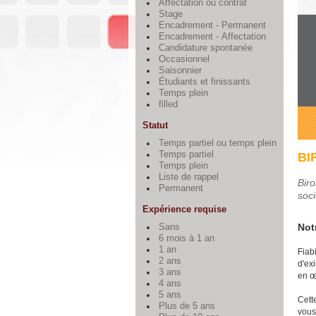
Affectation ou contrat
Stage
Encadrement - Permanent
Encadrement - Affectation
Candidature spontanée
Occasionnel
Saisonnier
Étudiants et finissants
Temps plein
filled
Statut
Temps partiel ou temps plein
Temps partiel
BI
Temps plein
Liste de rappel
Bir
Permanent
soc
Expérience requise
Not
Sans
6 mois à 1 an
1 an
Fiabi
2 ans
d'ex
3 ans
en
œ
4 ans
5 ans
Cett
Plus de 5 ans
vous