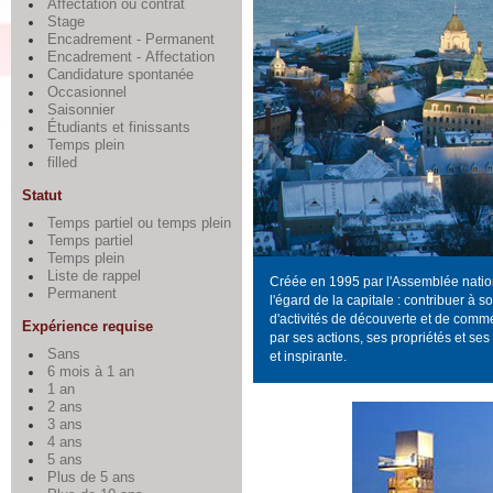
Affectation ou contrat
Stage
Encadrement - Permanent
Encadrement - Affectation
Candidature spontanée
Occasionnel
Saisonnier
Étudiants et finissants
Temps plein
filled
Statut
Temps partiel ou temps plein
Temps partiel
Temps plein
Liste de rappel
Créée en 1995 par l'Assemblée nation
Permanent
l'égard de la capitale : contribuer 
d'activités de découverte et de comm
Expérience requise
par ses actions, ses propriétés et s
Sans
et inspirante.
6 mois à 1 an
1 an
2 ans
3 ans
4 ans
5 ans
Plus de 5 ans