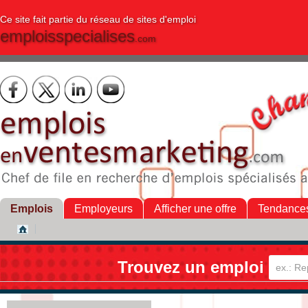
Ce site fait partie du réseau de sites d'emploi
emploisspecialises
.com
Emplois
Employeurs
Afficher une offre
Tendance
Trouvez un emploi