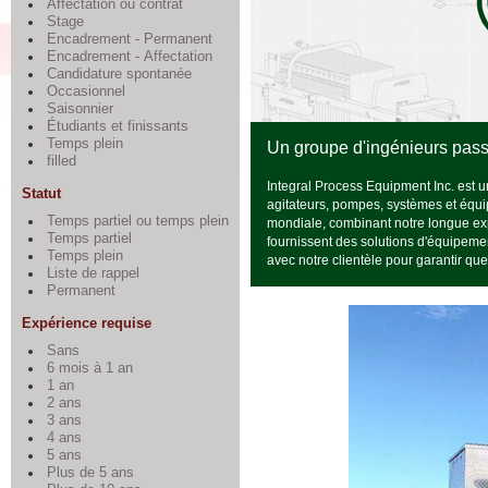
Affectation ou contrat
Stage
Encadrement - Permanent
Encadrement - Affectation
Candidature spontanée
Occasionnel
Saisonnier
Étudiants et finissants
Temps plein
Un groupe d'ingénieurs pas
filled
Integral Process Equipment Inc. est u
Statut
agitateurs, pompes, systèmes et équi
Temps partiel ou temps plein
mondiale, combinant notre longue ex
Temps partiel
fournissent des solutions d'équipemen
Temps plein
avec notre clientèle pour garantir que
Liste de rappel
Permanent
Expérience requise
Sans
6 mois à 1 an
1 an
2 ans
3 ans
4 ans
5 ans
Plus de 5 ans