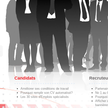
Candidats
Recruteu
Améliorer ses conditions de travail
Partenai
Pourquoi remplir son CV automatisé?
No 1 au
Les 30 sites d'Emplois spécialisés
Pourquoi 
Afficher 
bannières