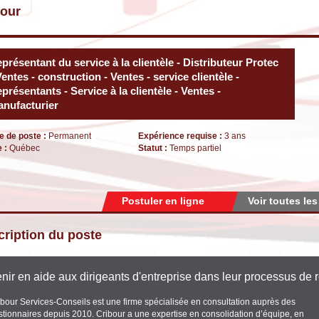
bour
présentant du service à la clientèle - Distributeur Protec
Ventes - construction - Ventes - service clientèle -
présentants - Service à la clientèle - Ventes -
nufacturier
e de poste :
Permanent
Expérience requise :
3 ans
e :
Québec
Statut :
Temps partiel
Postuler en ligne
Voir toutes les
ription du poste
nir en aide aux dirigeants d'entreprise dans leur processus de 
ibour Services-Conseils est une firme spécialisée en consultation auprès des
stionnaires depuis 2010. Cribour a une expertise en consolidation d’équipe, en