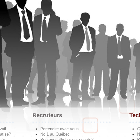
Recruteurs
Tec
vail
Partenaire avec vous
Q
atisé?
No 1 au Québec
N
isés
Pourquoi afficher sur ce site?
P