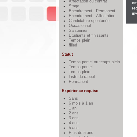
Affectation ou contrat
amé
Stage
re
Encadrement - Permanent
inv
Encadrement - Affectation
Candidature spontanée
Occasionnel
Saisonnier
Étudiants et finissants
Temps plein
filled
Statut
Temps partiel ou temps plein
Temps partiel
Temps plein
Liste de rappel
Permanent
Expérience requise
Sans
6 mois à 1 an
1 an
2 ans
3 ans
4 ans
5 ans
Plus de 5 ans