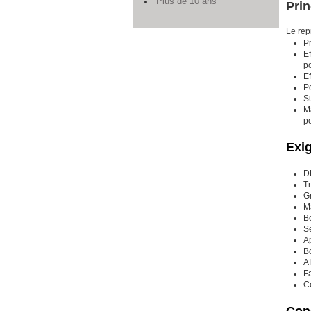
Plus de 10 ans
Prin
Le rep
P
E
po
Ef
Po
S
Ma
po
Exi
DE
Tr
Gr
Ma
Bo
Se
Ap
B
A 
F
C