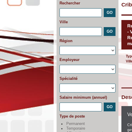
Rechercher
Cri
Ville
Re
- 
Re
Région
ma
Typ
Employeur
Vill
Spécialité
Desc
Salaire minimum (annuel)
Ve
Type de poste
Permanent
Cr
Temporaire
ge