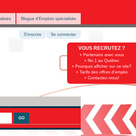
alisés
Blogue d'Emplois spécialisés
S'inscrire
Se connecter
VOUS RECRUTEZ ?
+ Partenaire avec vous
+ No 1 au Québec
+ Pourquoi afficher sur ce site?
+ Tarifs des offres d'emploi
+ Contactez-nous!