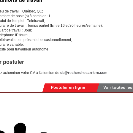
itions de travail
eu de travail : Québec, QC;
ombre de poste(s) à combler : 1;
atut de l'emploi : Télétravail;
raire de travail : Temps partiel (Entre 16 et 30 heures/semaine);
art de travail : Jour;
léphone IP fourni;
létravail et en présentiel occasionnellement;
raire variable;
oste pour travailleur autonome.
 postuler
ez acheminer votre CV à l'attention de
cb@recherchecarriere.com
Postuler en ligne
Voir toutes les