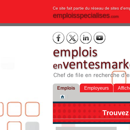
Ce site fait partie du réseau de sites d'em
emploisspecialises
.com
Emplois
Employeurs
Affich
Trouvez