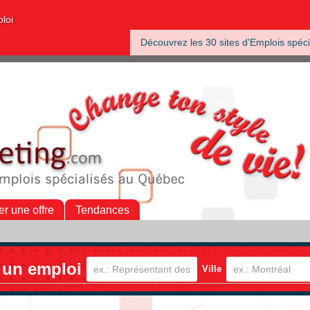
ploi
Découvrez les 30 sites d'Emplois spéci
er une offre
Tendances
 un emploi
Ville