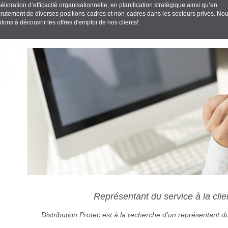
lioration d’efficacité organisationnelle, en planification stratégique ainsi qu’en
crutement de diverses positions-cadres et non-cadres dans les secteurs privés. No
itons à découvrir les offres d'emploi de nos clients!
Représentant du service à la clie
Distribution Protec est à la recherche d’un représentant du 