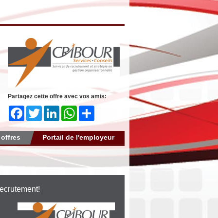
Partagez cette offre avec vos amis:
Facebook
Twitter
LinkedIn
WhatsApp
Share
 offres
Portail de l'employeur
recrutement!