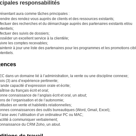
cipales responsabilités
résentant aura comme tâches principales :
rendre des rendez-vous auprès de clients et des ressources existants;
ffectuer des recherches et du démarchage auprès des partenaires existants et/ou
tentiels;
fectuer des suivis de dossiers;
sséder un excellent service à la clientèle;
uivre les comptes recevables;
intenir à jour une liste des partenaires pour les programmes et les promotions ciblé
tentiels.
gences
C dans un domaine lié à l’administration, la vente ou une discipline connexe;
ois (3) ans d’expérience pertinente;
ande capacité d’expression orale et écrite;
îtrise du français écrit et oral;
nne connaissance de l’anglais écrit et oral, un atout;
ns de l’organisation et de l’autonomie;
titudes en vente et habiletés relationnelles;
onnes connaissances des outils bureautiques (Word, Gmail, Excel);
l’aise avec l’utilisation d’un ordinateur PC ou MAC;
acilité à communiquer verbalement;
onnaissance du CRM Zoho, un atout.