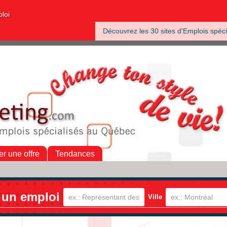
ploi
Découvrez les 30 sites d'Emplois spéci
er une offre
Tendances
 un emploi
Ville