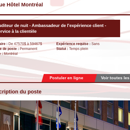
ue Hôtel Montréal
diteur de nuit - Ambassadeur de l'expérience client -
rvice à la clientèle
aire :
De 47570$ à 59467$
Expérience requise :
Sans
e de poste :
Permanent
Statut :
Temps plein
e :
Montréal
Postuler en ligne
Voir toutes les
ription du poste