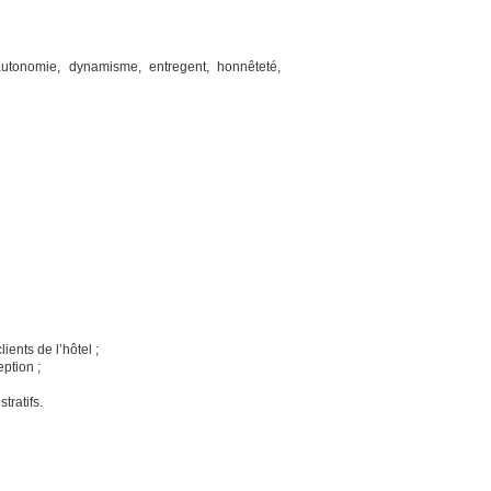
 autonomie, dynamisme, entregent, honnêteté,
ients de l’hôtel ;
eption ;
tratifs.