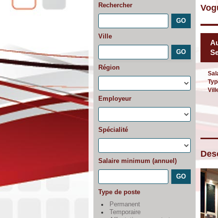
Rechercher
Vog
Ville
Au
Se
Région
Sal
Typ
Vill
Employeur
Spécialité
Desc
Salaire minimum (annuel)
Type de poste
Permanent
Temporaire