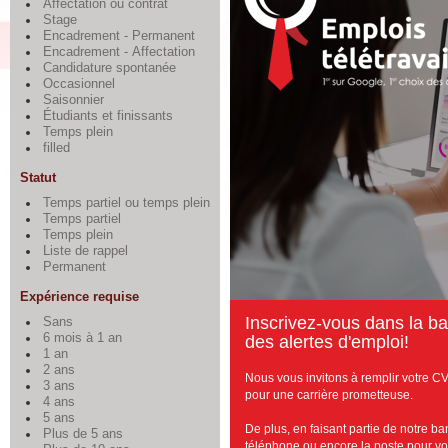
Affectation ou contrat
Stage
Encadrement - Permanent
Encadrement - Affectation
Candidature spontanée
Occasionnel
Saisonnier
Étudiants et finissants
Temps plein
filled
Statut
Temps partiel ou temps plein
Temps partiel
Temps plein
Liste de rappel
Permanent
Expérience requise
I
nscrivez-vous dans la ba
Sans
6 mois à 1 an
des alertes d'emploi!
1 an
2 ans
Nous vous invitons à remplir votre CV
3 ans
pour une carrière prometteuse.
4 ans
5 ans
De plus, en faisant partie de notre b
Plus de 5 ans
téléphone ou encore la poste pour vous