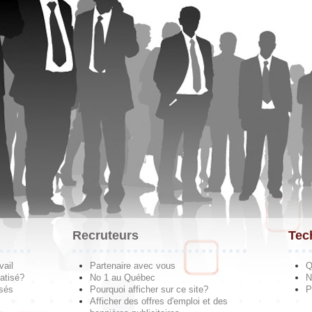
Recruteurs
Tec
vail
Partenaire avec vous
Q
atisé?
No 1 au Québec
N
isés
Pourquoi afficher sur ce site?
P
Afficher des offres d'emploi et des