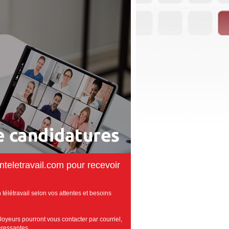
teletravail.com pour recevoir
télétravail selon vos attentes et besoins
loyeurs pourront vous contacter par courriel,
téressantes.