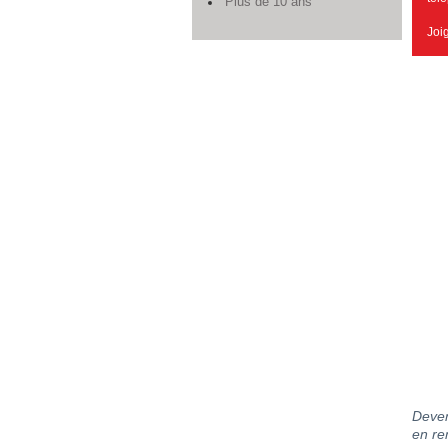
Plus de 10 ans
Joi
Deven
en re