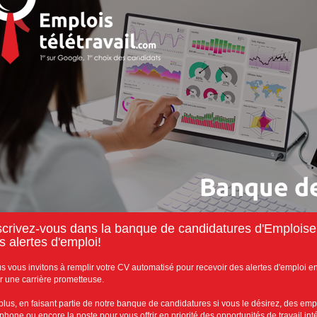
scrivez-vous dans la banque de candidatures d'Emploisen
s alertes d'emploi!
s vous invitons à remplir votre CV automatisé pour recevoir des alertes d'emploi en 
r une carrière prometteuse.
plus, en faisant partie de notre banque de candidatures si vous le désirez, des emp
éphone ou encore la poste pour vous offrir en priorité des opportunités de travail in