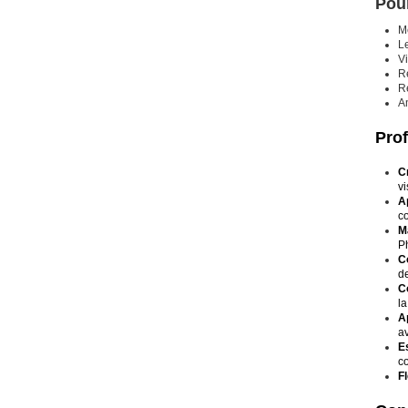
Pour
M
L
Vi
Re
R
Am
Prof
Cr
vi
Ap
co
M
Ph
C
de
C
la
A
av
Es
c
Fl