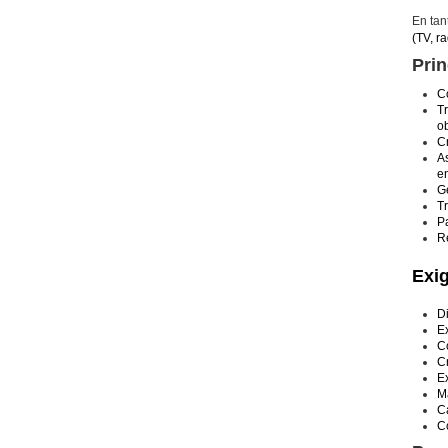
En tan
(TV, ra
Prin
Co
Tr
o
Cr
As
e
Gé
Tr
Pa
R
Exi
D
E
C
Cr
E
Ma
Ca
C