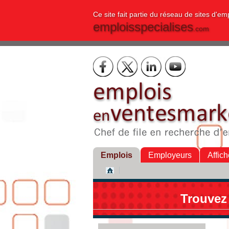
Ce site fait partie du réseau de sites d'em
emploisspecialises
.com
Emplois
Employeurs
Affich
Trouvez