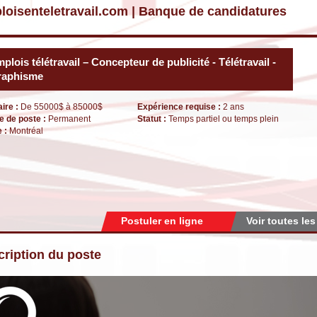
loisenteletravail.com | Banque de candidatures
plois télétravail – Concepteur de publicité - Télétravail -
raphisme
aire :
De 55000$ à 85000$
Expérience requise :
2 ans
e de poste :
Permanent
Statut :
Temps partiel ou temps plein
e :
Montréal
Postuler en ligne
Voir toutes les
ription du poste