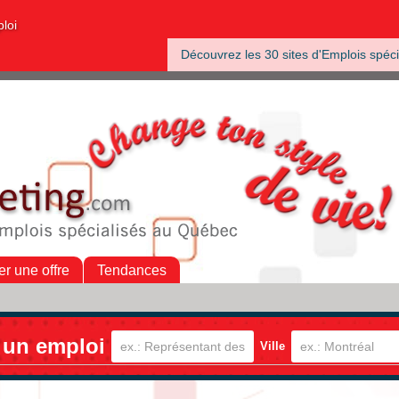
ploi
Découvrez les 30 sites d'Emplois spéci
er une offre
Tendances
 un emploi
Ville