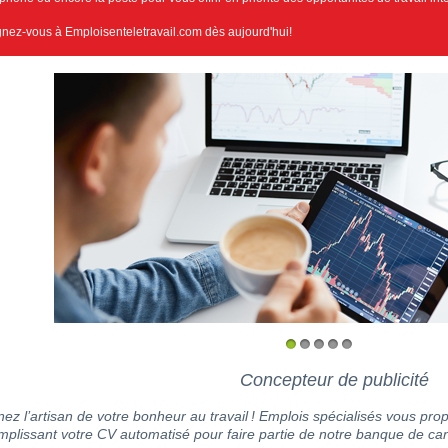
gnez-vous à Emploisenteletravail.com dès aujourd'hui!
1
2
3
4
5
Concepteur de publicité
ez l’artisan de votre bonheur au travail ! Emplois spécialisés vous prop
mplissant votre CV automatisé pour faire partie de notre banque de can