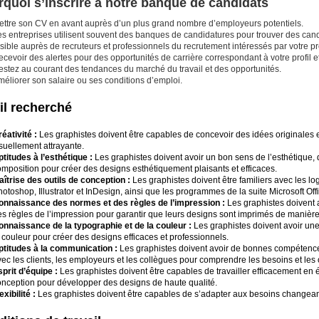
quoi s’inscrire à notre banque de candidats
ettre son CV en avant auprès d’un plus grand nombre d’employeurs potentiels.
es entreprises utilisent souvent des banques de candidatures pour trouver des cand
sible auprès de recruteurs et professionnels du recrutement intéressés par votre pro
cevoir des alertes pour des opportunités de carrière correspondant à votre profil et
estez au courant des tendances du marché du travail et des opportunités.
éliorer son salaire ou ses conditions d’emploi.
il recherché
éativité :
Les graphistes doivent être capables de concevoir des idées originales 
suellement attrayante.
titudes à l’esthétique :
Les graphistes doivent avoir un bon sens de l’esthétique, de
mposition pour créer des designs esthétiquement plaisants et efficaces.
aîtrise des outils de conception :
Les graphistes doivent être familiers avec les l
otoshop, Illustrator et InDesign, ainsi que les programmes de la suite Microsoft Of
onnaissance des normes et des règles de l’impression :
Les graphistes doivent
s règles de l’impression pour garantir que leurs designs sont imprimés de manière
onnaissance de la typographie et de la couleur :
Les graphistes doivent avoir un
 couleur pour créer des designs efficaces et professionnels.
ptitudes à la communication :
Les graphistes doivent avoir de bonnes compétenc
ec les clients, les employeurs et les collègues pour comprendre les besoins et les 
prit d’équipe :
Les graphistes doivent être capables de travailler efficacement en
onception pour développer des designs de haute qualité.
exibilité :
Les graphistes doivent être capables de s’adapter aux besoins changean