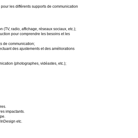
 pour les différents supports de communication
(TV, radio, affichage, réseaux sociaux, etc.);
oduction pour comprendre les besoins et les
orts de communication;
ffectuant des ajustements et des améliorations
ication (photographes, vidéastes, etc.);
res.
res impactants.
ipe.
 InDesign etc.