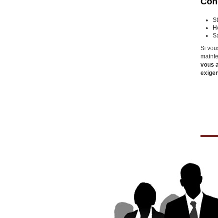
Cond
St
Ho
Sa
Si vou
mainte
vous a
exigen