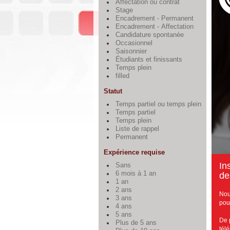
Affectation ou contrat
Stage
Encadrement - Permanent
Encadrement - Affectation
Candidature spontanée
Occasionnel
Saisonnier
Étudiants et finissants
Temps plein
filled
Statut
Temps partiel ou temps plein
Temps partiel
Temps plein
Liste de rappel
Permanent
Expérience requise
I
n
Sans
6 mois à 1 an
de
1 an
2 ans
Nou
3 ans
pou
4 ans
5 ans
De 
Plus de 5 ans
tél