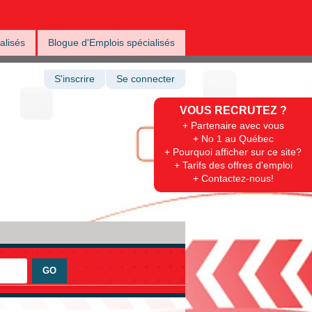
alisés
Blogue d'Emplois spécialisés
S'inscrire
Se connecter
VOUS RECRUTEZ ?
+ Partenaire avec vous
+ No 1 au Québec
+ Pourquoi afficher sur ce site?
+ Tarifs des offres d'emploi
+ Contactez-nous!