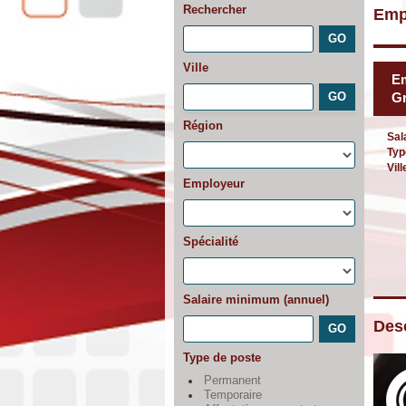
Rechercher
Emp
Ville
Em
G
Région
Sal
Typ
Vill
Employeur
Spécialité
Salaire minimum (annuel)
Desc
Type de poste
Permanent
Temporaire