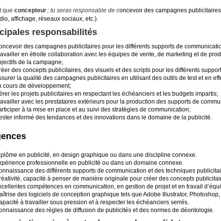
t que
concepteur
; tu seras responsable de c
oncevoir des campagnes publicitaires
dio, affichage, réseaux sociaux, etc.).
cipales responsabilités
ncevoir des campagnes publicitaires pour les différents supports de communication 
availler en étroite collaboration avec les équipes de vente, de marketing et de pr
bjectifs de la campagne;
éer des concepts publicitaires, des visuels et des scripts pour les différents supp
surer la qualité des campagnes publicitaires en utilisant des outils de test et en e
n cours de développement;
rer les projets publicitaires en respectant les échéanciers et les budgets impartis;
availler avec les prestataires extérieurs pour la production des supports de commun
rticiper à la mise en place et au suivi des stratégies de communication;
ester informé des tendances et des innovations dans le domaine de la publicité.
gences
iplôme en publicité, en design graphique ou dans une discipline connexe.
xpérience professionnelle en publicité ou dans un domaine connexe.
onnaissance des différents supports de communication et des techniques publicitai
éativité, capacité à penser de manière originale pour créer des concepts publicitai
xcellentes compétences en communication, en gestion de projet et en travail d’équ
îtrise des logiciels de conception graphique tels que Adobe Illustrator, Photoshop,
pacité à travailler sous pression et à respecter les échéanciers serrés.
onnaissance des règles de diffusion de publicités et des normes de déontologie.