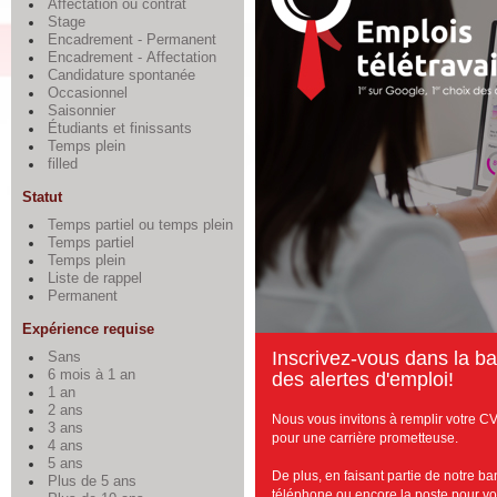
Affectation ou contrat
Stage
Encadrement - Permanent
Encadrement - Affectation
Candidature spontanée
Occasionnel
Saisonnier
Étudiants et finissants
Temps plein
filled
Statut
Temps partiel ou temps plein
Temps partiel
Temps plein
Liste de rappel
Permanent
Expérience requise
I
nscrivez-vous dans la ba
Sans
6 mois à 1 an
des alertes d'emploi!
1 an
2 ans
Nous vous invitons à remplir votre CV
3 ans
pour une carrière prometteuse.
4 ans
5 ans
De plus, en faisant partie de notre b
Plus de 5 ans
téléphone ou encore la poste pour vous