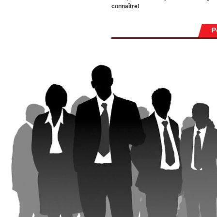
connaître!
P