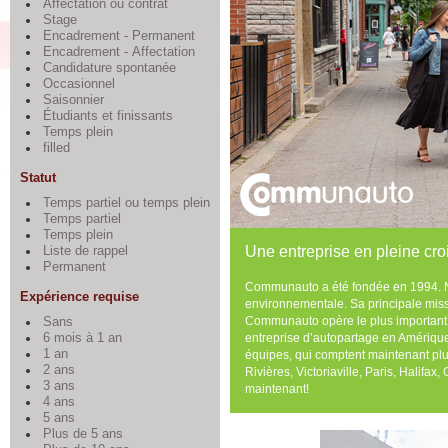
Affectation ou contrat
Stage
Encadrement - Permanent
Encadrement - Affectation
Candidature spontanée
Occasionnel
Saisonnier
Étudiants et finissants
Temps plein
filled
Statut
Temps partiel ou temps plein
Temps partiel
Temps plein
Une entreprise en pleine cro
Liste de rappel
Permanent
Communauto a été fondée en 1994. No
Expérience requise
environnementale.
Sa principale missi
Communauto opère le plus important 
Sans
entreprise d’autopartage en Amérique 
6 mois à 1 an
1 an
équipes, qui comptent maintenant plu
2 ans
Rivières, Victoriaville, Paris, Halif
3 ans
maintenant!
4 ans
5 ans
Plus de 5 ans