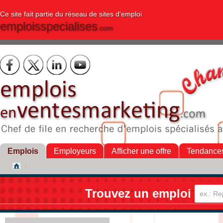
Ce site fait partie du réseau de sites d'emploi
emploisspecialises
.com
Emplois
Employeurs
Afficher une offre
Tendance
Trouvez un emploi