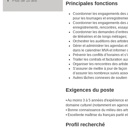
Plus de 10 ans
Principales fonctions
Coordonner les engagements des arti
pour les tournages et enregistreme
Coordonner les engagements des art
enregistrements, rencontres, essa
Coordonner les demandes d’entrevu
de téléséries et de longs métrages;
Orchestrer les auditions des artistes
Gérer et administrer les agendas et
dans le calendrier MVA et informer d
Prévenir les conflits d’horaires et s’
Traiter les contrats et facturation a
Organiser les rencontres des artist
S’assurer de mettre à jour de façon 
d’assurer les nombreux suivis asso
Autres tâches connexes de soutien 
Exigences du poste
• Au moins 3 à 5 années d'expérience en
domaine culturel (notamment en agence a
• Bonne connaissance du milieu des arts
• Excellente maîtrise du français parlé e
Profil recherché