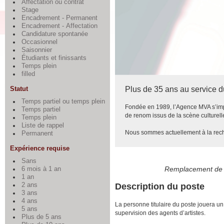
Affectation ou contrat
Stage
Encadrement - Permanent
Encadrement - Affectation
Candidature spontanée
Occasionnel
Saisonnier
Étudiants et finissants
Temps plein
filled
Plus de 35 ans au service du
Statut
Temps partiel ou temps plein
Fondée en 1989, l’Agence MVA s’impo
Temps partiel
de renom issus de la scène culturell
Temps plein
Liste de rappel
Nous sommes actuellement à la reche
Permanent
Expérience requise
Sans
Remplacement de c
6 mois à 1 an
1 an
Description du poste
2 ans
3 ans
4 ans
La personne titulaire du poste jouera u
5 ans
supervision des agents d’artistes.
Plus de 5 ans