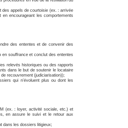
t des appels de courtoisie (ex. : arrivée
tout en encourageant les comportements
rendre des ententes et de convenir des
ion en souffrance et conclut des ententes
 des relevés historiques ou des rapports
nts dans le but de soutenir le locataire
t de recouvrement (judiciarisation));
siers qui n'évoluent plus ou dont les
ex. : loyer, activité sociale, etc.) et
, en assure le suivi et le retour aux
 dans les dossiers litigieux;