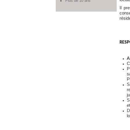
Plus de 10 ans
Il pr
conse
résid
RESP
A
C
P
s
P
S
r
j
S
e
D
l