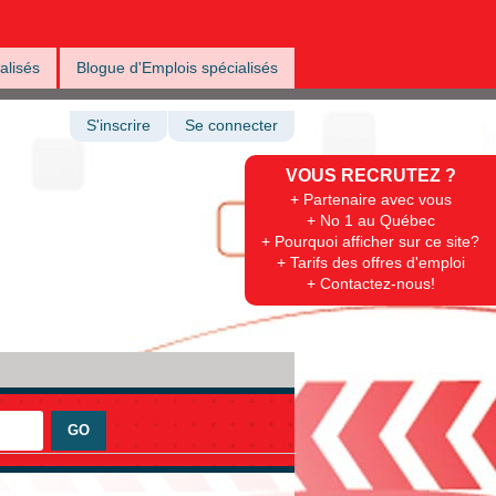
alisés
Blogue d'Emplois spécialisés
S'inscrire
Se connecter
VOUS RECRUTEZ ?
+ Partenaire avec vous
+ No 1 au Québec
+ Pourquoi afficher sur ce site?
+ Tarifs des offres d'emploi
+ Contactez-nous!