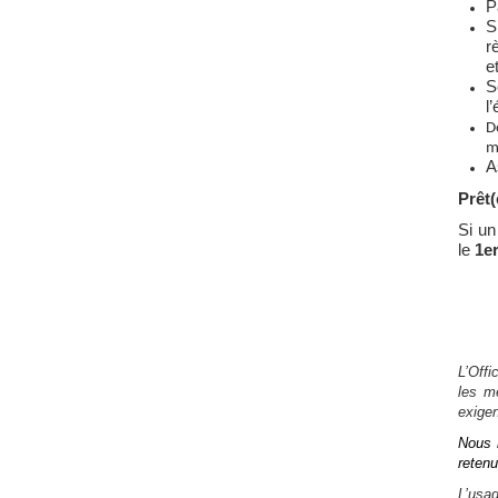
P
S
r
e
S
l
D
m
A
Prêt(
Si un
le
1e
L’Offi
les m
exige
Nous 
retenu
L’usag