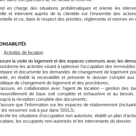
end en charge des situations problématiques et oriente les interve
ille et intervient auprès de la clientèle sur l’ensemble des actions 
entielle et ce, dans le respect des priorités, règlements et normes en 
ONSABILITÉS
Activités de location
ssure la visite du logement et des espaces communs avec les dema
oordonne les activités visant à optimiser l’occupation des immeubles
répare et documente les demandes de changement de logement pour
anté, en établit la recevabilité et présente le dossier complet aux
olitique de changement de logement et des procédures;
’assure, en collaboration avec l’agent de location – gestion des 
enouvellement de baux soit complète et exhaustive et au besoin
usqu’à la réception complète des documents;
’assure que l’information sur les espaces de stationnement (incluan
t les resserres soit à jour dans SIGLS;
écèle les situations d’occupation non autorisée, établit un plan d’acti
ocataire, les occupants non-autorisés et les intervenants du dossier.