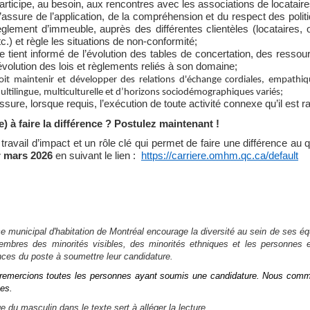
articipe, au besoin, aux rencontres avec les associations de locataire
’assure de l’application, de la compréhension et du respect des poli
èglement d’immeuble, auprès des différentes clientèles (locataires,
tc.) et règle les situations de non-conformité;
e tient informé de l’évolution des tables de concertation, des ressou
’évolution des lois et règlements reliés à son domaine;
oit maintenir et développer des relations d'échange cordiales, empathiqu
ultilingue, multiculturelle et d’horizons sociodémographiques variés;
ssure, lorsque requis, l’exécution de toute activité connexe qu’il est
e) à faire la différence ? Postulez maintenant !
 travail d’impact et un rôle clé qui permet de faire une différence au
r mars 2026
en suivant le lien :
https://carriere.omhm.qc.ca/default
ce municipal d'habitation de Montréal encourage la diversité au sein de ses é
embres des minorités visibles, des minorités ethniques et les personnes 
nces du poste à soumettre leur candidature.
remercions toutes les personnes ayant soumis une candidature. Nous com
es.
e du masculin dans le texte sert à alléger la lecture.