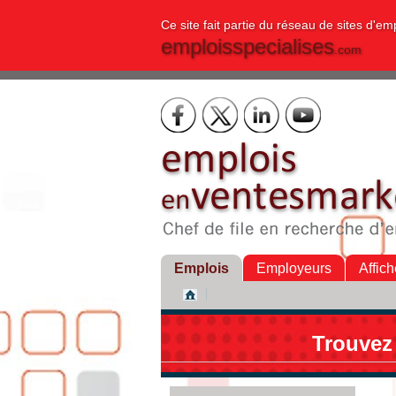
Ce site fait partie du réseau de sites d'em
emploisspecialises
.com
Emplois
Employeurs
Affich
Trouvez