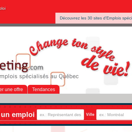
ploi
Découvrez les 30 sites d'Emplois spéci
er une offre
Tendances
 un emploi
Ville