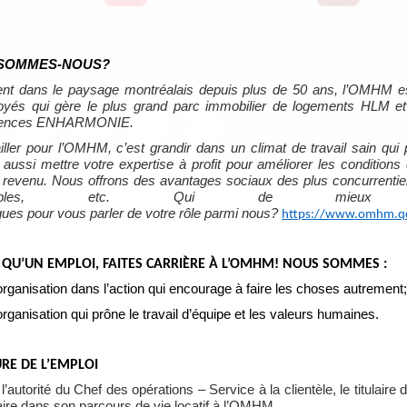
 SOMMES-NOUS?
nt dans le paysage montréalais depuis plus de 50 ans, l’OMHM es
yés qui gère le plus grand parc immobilier de logements HLM et 
dences ENHARMONIE.
iller pour l’OMHM, c’est grandir dans un climat de travail sain qu
 aussi mettre votre expertise à profit pour améliorer les conditio
e revenu. Nous offrons des avantages sociaux des plus concurrentiels :
riables, etc. Qui de mieux
gues pour vous parler de votre rôle parmi nous?
https://www.omhm.qc.c
 QU’UN EMPLOI, FAITES CARRIÈRE À L’OMHM! NOUS SOMMES :
rganisation dans l’action qui encourage à faire les choses autrement;
rganisation qui prône le travail d’équipe et les valeurs humaines.
RE DE L’EMPLOI
l’autorité du Chef des opérations – Service à la clientèle, le titulaire
aire dans son parcours de vie locatif à l’OMHM.