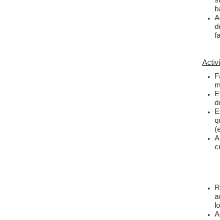
ba
A
d
f
Activ
F
m
E
d
E
q
(
A
c
R
a
l
A