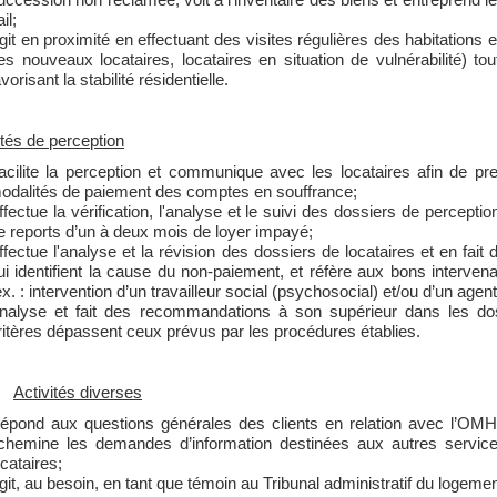
il;
git en proximité en effectuant des visites régulières des habitations e
es nouveaux locataires, locataires en situation de vulnérabilité) 
avorisant la stabilité résidentielle.
ités de perception
acilite la perception et communique avec les locataires afin de p
odalités de paiement des comptes en souffrance;
ffectue la vérification, l'analyse et le suivi des dossiers de percept
e reports d’un à deux mois de loyer impayé;
ffectue l'analyse et la révision des dossiers de locataires et en fait
ui identifient la cause du non-paiement, et réfère aux bons intervena
ex. : intervention d’un travailleur social (psychosocial) et/ou d’un agen
nalyse et fait des recommandations à son supérieur dans les dos
ritères dépassent ceux prévus par les procédures établies.
Activités diverses
épond aux questions générales des clients en relation avec l’OMHM (
chemine les demandes d’information destinées aux autres services
ocataires;
git, au besoin, en tant que témoin au Tribunal administratif du logement