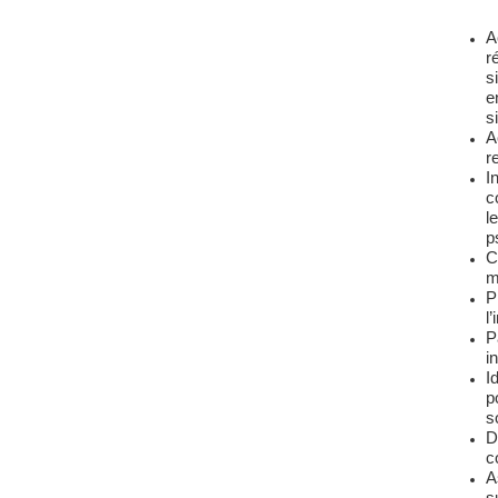
A
r
s
e
s
A
r
I
c
l
p
C
m
P
l
P
i
I
p
s
D
c
A
s