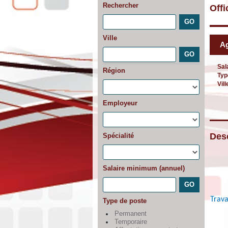
Rechercher
Offi
Ville
Ag
Sal
Région
Typ
Vill
Employeur
Desc
Spécialité
Salaire minimum (annuel)
Trava
Type de poste
Permanent
Temporaire