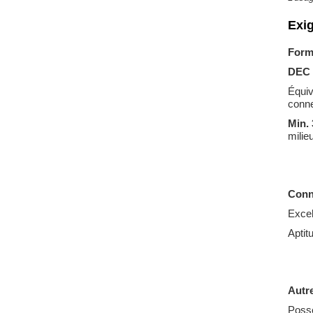
Exi
Form
DEC
Équiv
conne
Min. 
milie
Conn
Exce
Aptit
Autre
Possé