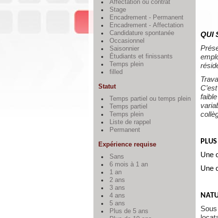
Affectation ou contrat
Stage
Encadrement - Permanent
Encadrement - Affectation
Candidature spontanée
QUI
Occasionnel
Prése
Saisonnier
emplo
Étudiants et finissants
Temps plein
rési
filled
Trava
Statut
C’est
faibl
Temps partiel ou temps plein
va
Temps partiel
collè
Temps plein
Liste de rappel
Permanent
PLUS
Expérience requise
Une o
Sans
6 mois à 1 an
Une o
1 an
2 ans
3 ans
NATU
4 ans
5 ans
Sous 
Plus de 5 ans
locat