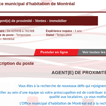
ce municipal d'habitation de Montréal
ent(e) de proximité - Ventes - immobilier
aire :
De 62593$ à 78238$
Expérience requise :
3 ans
e de poste :
Temporaire
Statut :
Temps plein
e :
Montréal
Postuler en ligne
Voir toutes les
ription du poste
AGENT(E) DE PROXIMIT
Vous êtes à la recherche de nouveaux défis qui rejoignent
iller au sein d’une équipe où votre préoccupation est de contribuer à 
qualité aux locataires, ça vous motiv
L’Office municipal d’habitation de Montréal est à la rec