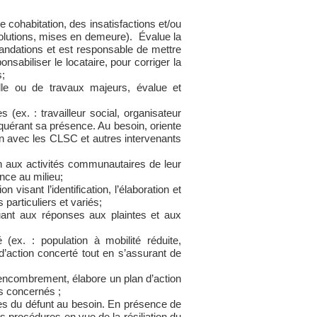
e cohabitation, des insatisfactions et/ou
 solutions, mises en demeure). Évalue la
mandations et est responsable de mettre
nsabiliser le locataire, pour corriger la
s;
elle ou de travaux majeurs, évalue et
s (ex. : travailleur social, organisateur
quérant sa présence. Au besoin, oriente
ion avec les CLSC et autres intervenants
tion aux activités communautaires de leur
ance au milieu;
visant l’identification, l’élaboration et
particuliers et variés;
quant aux réponses aux plaintes et aux
 (ex. : population à mobilité réduite,
d’action concerté tout en s’assurant de
’encombrement, élabore un plan d’action
ts concernés ;
es du défunt au besoin. En présence de
s procédures en vue de la résiliation du