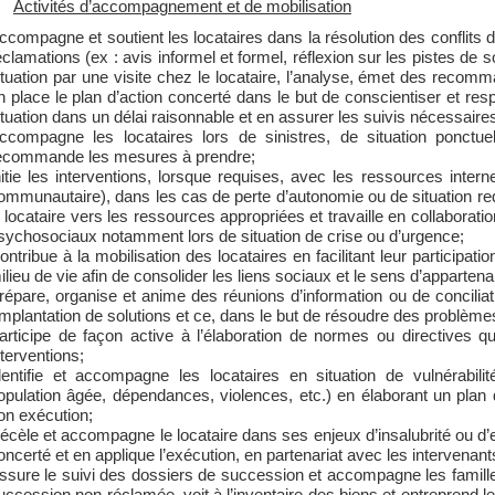
Activités d’accompagnement et de mobilisation
ccompagne et soutient les locataires dans la résolution des conflits d
éclamations (ex : avis informel et formel, réflexion sur les pistes de
ituation par une visite chez le locataire, l’analyse, émet des recom
n place le plan d’action concerté dans le but de conscientiser et respo
ituation dans un délai raisonnable et en assurer les suivis nécessaire
ccompagne les locataires lors de sinistres, de situation ponctu
ecommande les mesures à prendre;
nitie les interventions, lorsque requises, avec les ressources interne
ommunautaire), dans les cas de perte d’autonomie ou de situation re
e locataire vers les ressources appropriées et travaille en collaborat
sychosociaux notamment lors de situation de crise ou d’urgence;
ontribue à la mobilisation des locataires en facilitant leur participa
ilieu de vie afin de consolider les liens sociaux et le sens d’apparten
répare, organise et anime des réunions d’information ou de conciliation 
’implantation de solutions et ce, dans le but de résoudre des problèmes 
articipe de façon active à l’élaboration de normes ou directives 
nterventions;
dentifie et accompagne les locataires en situation de vulnérabilité
opulation âgée, dépendances, violences, etc.) en élaborant un plan 
on exécution;
écèle et accompagne le locataire dans ses enjeux d’insalubrité ou d
oncerté et en applique l’exécution, en partenariat avec les intervenan
ssure le suivi des dossiers de succession et accompagne les famill
uccession non réclamée, voit à l’inventaire des biens et entreprend le