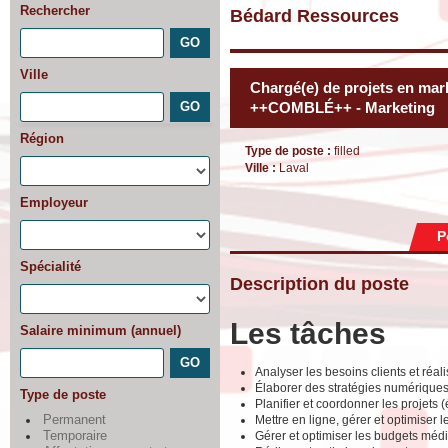
Rechercher
Bédard Ressources
Ville
Chargé(e) de projets en ma
++COMBLÉ++ - Marketing
Région
Type de poste :
filled
Ville :
Laval
Employeur
P
Spécialité
Description du poste
Les tâches
Salaire minimum (annuel)
Analyser les besoins clients et réa
Élaborer des stratégies numériques
Type de poste
Planifier et coordonner les projets (
Mettre en ligne, gérer et optimiser
Permanent
Gérer et optimiser les budgets méd
Temporaire