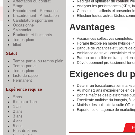
Rédiger et optimiser du contenu web
Affectation ou contrat
Analyser les performances (KPIs, t
Stage
Conseiller les clients et présenter 
Encadrement - Permanent
Effectuer toutes autres tâches conn
Encadrement - Affectation
Candidature spontanée
Avantages
Occasionnel
Saisonnier
Étudiants et finissants
Assurances collectives complètes.
Temps plein
Horaire flexible en mode hybride (4 j
filled
Banque de vacances et 5 jours de 
Ambiance de travail conviviale et ac
Statut
Bureau accessible en transport en
Temps partiel ou temps plein
Développement professionnel fortem
Temps partiel
Temps plein
Exigences du 
Liste de rappel
Permanent
Détenir un baccalauréat en marketi
Expérience requise
Au moins 2 ans d’expérience en ges
Bonne maîtrise des plateformes publ
Sans
Excellente maîtrise du français, à l’
6 mois à 1 an
Maîtrise des outils de la suite Office
1 an
Expérience en agence de marketing
2 ans
3 ans
4 ans
5 ans
P
Plus de 5 ans