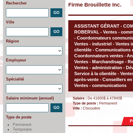
Rechercher
Firme Brouillette Inc.
Ville
ASSISTANT GÉRANT - COM
ROBERVAL - Ventes - commer
- Coordonnateurs communicat
Région
Ventes - industriel - Ventes 
clientèle - Communications 
Coordonnateurs ventes - Ana
Employeur
Ventes - Marchandisage - Rep
Ventes - administration - Dé
Service à la clientèle - Vent
Spécialité
après-vente - Conseillers en 
Ventes - communications
Salaire minimum (annuel)
Salaire :
De 41600$ à 47840$
Type de poste :
Permanent
Ville :
Chicoutimi
Type de poste
P
Permanent
Temporaire