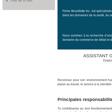
Plus de 10 ans
Firme Brouillette Inc. est spéciali
dans les domaines de la santé, du ser
Nous sommes à la recherche d’un
domaine du commerce de détail et d
ASSISTANT 
Emploi
Reconnue pour son environnement huma
plaisir au travail, le service à la clientè
Principales responsabilit
Tu contribueras au bon fonctionnement