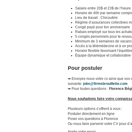
Salaire entre 20$ et 23$ de l’heure
Horaire de 40h par semaine comprena
Lieu de travail : Chicoutimi
Régime d’assurances collectives m
Congé payé pour ton anniversaire
Rabais employé sur tous les achat
5 congés personnels pour te resso
Minimum de 3 semaines de vacanc
Accès à la télémédecine et à un p
Horaire flexible favorisant l’équilib
Équipe dynamique et collaborative où
Pour postuler
➡
Envoyez-nous votre cv ainsi que vos d
suivante:
jobs@firmebrouillette.com
➡ Pour toutes questions :
Florence Bégin
Nous souhaitons faire votre connaiss
Plusieurs options s’offrent à vous :
Postuler directement en ligne
Poser vos questions à Florence
Ou nous faire parvenir votre CV pour d’a
Après votre envoi