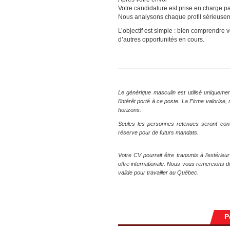
Votre candidature est prise en charge p
Nous analysons chaque profil sérieuse
L’objectif est simple : bien comprendre v
d’autres opportunités en cours.
Le générique masculin est utilisé uniquemen
l’intérêt porté à ce poste. La Firme valoris
horizons.
Seules les personnes retenues seront con
réserve pour de futurs mandats.
Votre CV pourrait être transmis à l’extérieu
offre internationale. Nous vous remercions 
valide pour travailler au Québec.
P