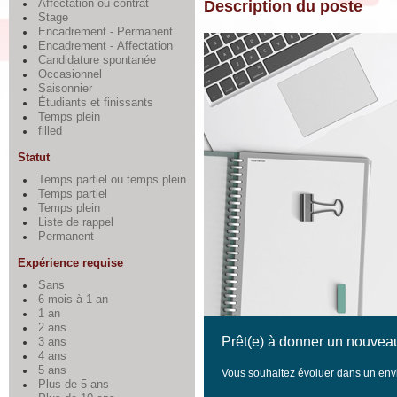
Affectation ou contrat
Description du poste
Stage
Encadrement - Permanent
Encadrement - Affectation
Candidature spontanée
Occasionnel
Saisonnier
Étudiants et finissants
Temps plein
filled
Statut
Temps partiel ou temps plein
Temps partiel
Temps plein
Liste de rappel
Permanent
Expérience requise
Sans
6 mois à 1 an
1 an
2 ans
Prêt(e) à donner un nouveau
3 ans
4 ans
5 ans
Vous souhaitez évoluer dans un envi
Plus de 5 ans