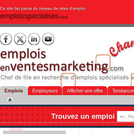
Ce site fait partie du réseau de sites d'emploi
emploisspecialises
.com
Emplois
Employeurs
Afficher une offre
Tendance
Trouvez un emploi