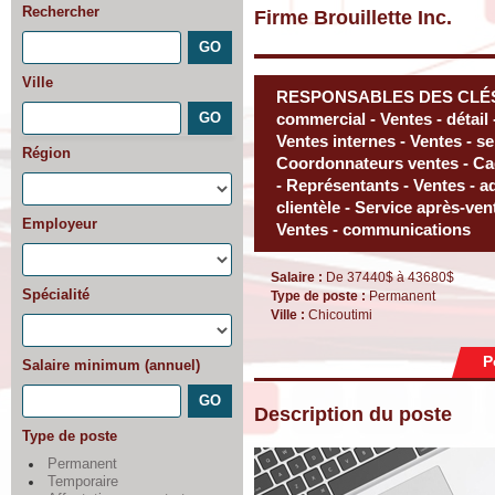
Rechercher
Firme Brouillette Inc.
Ville
RESPONSABLES DES CLÉS -
commercial - Ventes - détail 
Ventes internes - Ventes - ser
Région
Coordonnateurs ventes - Ca
- Représentants - Ventes - ad
clientèle - Service après-ven
Employeur
Ventes - communications
Salaire :
De 37440$ à 43680$
Spécialité
Type de poste :
Permanent
Ville :
Chicoutimi
P
Salaire minimum (annuel)
Description du poste
Type de poste
Permanent
Temporaire