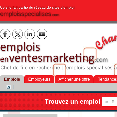
Ce site fait partie du réseau de sites d'emploi
emploisspecialises
.com
Emplois
Employeurs
Afficher une offre
Tendance
Trouvez un emploi