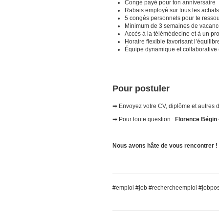
Congé payé pour ton anniversaire
Rabais employé sur tous les achat
5 congés personnels pour te resso
Minimum de 3 semaines de vacanc
Accès à la télémédecine et à un p
Horaire flexible favorisant l’équilib
Équipe dynamique et collaborative où
Pour postuler
➡ Envoyez votre CV, diplôme et autres d
➡ Pour toute question :
Florence Bégin 
Nous avons hâte de vous rencontrer !
#emploi #job #rechercheemploi #jobpos