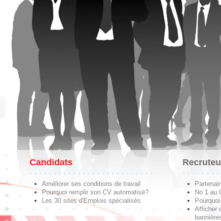
Candidats
Recruteu
Améliorer ses conditions de travail
Partenai
Pourquoi remplir son CV automatisé?
No 1 au
Les 30 sites d'Emplois spécialisés
Pourquoi 
Afficher 
bannières