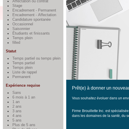
Affectation ou contrat
Stage
Encadrement - Permanent
Encadrement - Affectation
Candidature spontanée
Occasionnel
Saisonnier
Étudiants et finissants
Temps plein
filled
Statut
Temps partiel ou temps plein
Temps partiel
Temps plein
Liste de rappel
Permanent
Expérience requise
Prêt(e) à donner un nouveau
Sans
6 mois à 1 an
Vous souhaitez évoluer dans un envi
1 an
2 ans
Firme Brouillette Inc. est spéciali
3 ans
4 ans
dans les domaines de la santé, du ser
5 ans
Plus de 5 ans