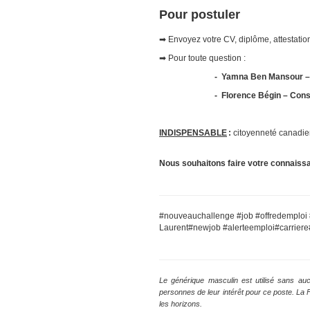
Pour postuler
➡ Envoyez votre CV, diplôme, attestation
➡ Pour toute question :
- Yamna Ben Mansour – C
- Florence Bégin – Conse
INDISPENSABLE
:
citoyenneté canadien
Nous souhaitons faire votre connaiss
#nouveauchallenge #job #offredemploi 
Laurent#newjob #alerteemploi#carriere#
Le générique masculin est utilisé sans auc
personnes de leur intérêt pour ce poste. La
les horizons.