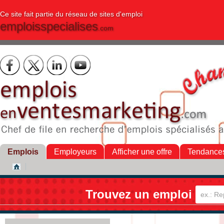
Ce site fait partie du réseau de sites d'emploi
emploisspecialises
.com
Emplois
Employeurs
Afficher une offre
Tendance
Trouvez un emploi