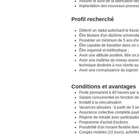
Assurer le suivi de la fabrication de
Implantation des nouveaux processu
Profil recherché
Détenir un statut autorisant le trav
Être titulaire d'un diplôme universit
Posséder un minimum de 5 ans d'ex
Être capable de travailler dans un c
Être organisé et méthodique ;
Avoir une attitude positive, être un 
Avoir une maîtrise de niveau avancé
technique destinée à nos clients au
Avoir une connaissance du logiciel 
Conditions et avantages
Poste permanent à 40 heures par s
Salaire concurrentiel en fonction d
Incitatif à la relocalisation
Vacances allouées : à partir de 3 
Assurance collective complète payé
Régime de retraite avec participati
Programme d'achat d'actions
Possibilité d'un horaire flexible favo
Congés mobiles (10 jours), activité