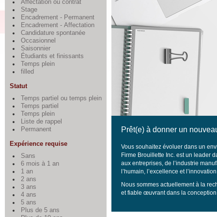
Affectation ou contrat
Stage
Encadrement - Permanent
Encadrement - Affectation
Candidature spontanée
Occasionnel
Saisonnier
Étudiants et finissants
Temps plein
filled
Statut
Temps partiel ou temps plein
Temps partiel
Temps plein
Liste de rappel
Prêt(e) à donner un nouveau
Permanent
Expérience requise
Vous souhaitez évoluer dans un envi
Firme Brouillette Inc. est un leader
Sans
aux entreprises, de l’industrie manuf
6 mois à 1 an
1 an
l’humain, l’excellence et l’innovati
2 ans
Nous sommes actuellement à la rec
3 ans
et fiable œuvrant dans la conception 
4 ans
5 ans
Plus de 5 ans