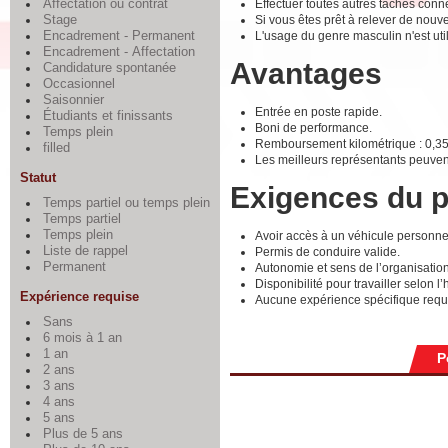
Effectuer toutes autres tâches conn
Affectation ou contrat
Si vous êtes prêt à relever de nouv
Stage
L'usage du genre masculin n'est util
Encadrement - Permanent
Encadrement - Affectation
Avantages
Candidature spontanée
Occasionnel
Saisonnier
Entrée en poste rapide.
Étudiants et finissants
Boni de performance.
Temps plein
Remboursement kilométrique : 0,35
filled
Les meilleurs représentants peuvent
Statut
Exigences du 
Temps partiel ou temps plein
Temps partiel
Temps plein
Avoir accès à un véhicule personnel
Liste de rappel
Permis de conduire valide.
Permanent
Autonomie et sens de l’organisation
Disponibilité pour travailler selon l’
Expérience requise
Aucune expérience spécifique requis
Sans
6 mois à 1 an
1 an
P
2 ans
3 ans
4 ans
5 ans
Plus de 5 ans