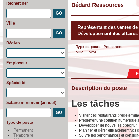
Rechercher
Bédard Ressources
Ville
Représentant des ventes de 
Développement des affaires
Région
Type de poste :
Permanent
Ville :
Laval
Employeur
P
Spécialité
Description du poste
Les tâches
Salaire minimum (annuel)
Visiter des restaurants prédéterminé
Présenter une solution numérique a
Type de poste
Développer de nouvelles opportunité
Planifier et gérer efficacement vos
Permanent
Suivre les performances et consigner
Temporaire