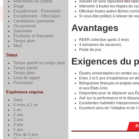
Assurer un suivi rigoureux des opp
Affectation ou contrat
Intervenir à toutes les étapes du cy
Stage
Effectuer toutes autres tâches conn
Encadrement - Permanent
Si vous êtes prêt(e) à relever de n
Encadrement - Affectation
Candidature spontanée
Avantages
Occasionnel
Saisonnier
Étudiants et finissants
REER collective après 3 mois
Temps plein
4 semaines de vacances.
filled
Poste de jour
Statut
Exigences du 
Temps partiel ou temps plein
Temps partiel
Temps plein
Études universitaires en ventes ou 
Liste de rappel
Entre 3 et 5 ans d’expérience en d
Permanent
Bilinguisme (français et anglais av
et aux États-Unis.
Expérience requise
Disponible pour se déplacer aux Ét
Axé sur la performance et le dépass
Sans
Excellentes habiletés interpersonn
6 mois à 1 an
Excellent sens de l’initiative et de l
1 an
2 ans
3 ans
4 ans
P
5 ans
Plus de 5 ans