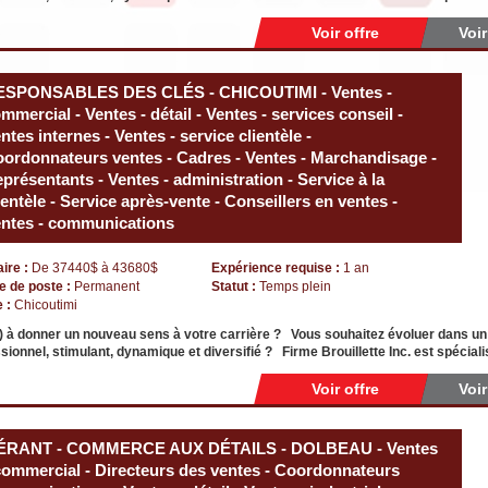
Voir offre
Voi
ESPONSABLES DES CLÉS - CHICOUTIMI - Ventes -
mmercial - Ventes - détail - Ventes - services conseil -
ntes internes - Ventes - service clientèle -
ordonnateurs ventes - Cadres - Ventes - Marchandisage -
présentants - Ventes - administration - Service à la
ientèle - Service après-vente - Conseillers en ventes -
ntes - communications
aire :
De 37440$ à 43680$
Expérience requise :
1 an
e de poste :
Permanent
Statut :
Temps plein
e :
Chicoutimi
) à donner un nouveau sens à votre carrière ? Vous souhaitez évoluer dans u
sionnel, stimulant, dynamique et diversifié ? Firme Brouillette Inc. est spécial
Voir offre
Voi
ÉRANT - COMMERCE AUX DÉTAILS - DOLBEAU - Ventes
commercial - Directeurs des ventes - Coordonnateurs