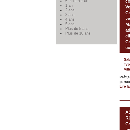
co
6 mois à 1 an
1 an
Ve
2 ans
Co
3 ans
ve
4 ans
Ma
5 ans
Plus de 5 ans
ad
Plus de 10 ans
cl
Co
c
Sal
Typ
Vill
Prêt(e
person
Lire la
A
RO
Co
in