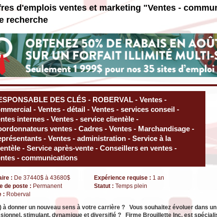
fres d'emplois ventes et marketing "Ventes - commu
e recherche
ESPONSABLE DES CLÉS - ROBERVAL - Ventes -
mmercial - Ventes - détail - Ventes - services conseil -
ntes internes - Ventes - service clientèle -
ordonnateurs ventes - Cadres - Ventes - Marchandisage -
présentants - Ventes - administration - Service à la
ientèle - Service après-vente - Conseillers en ventes -
ntes - communications
aire :
De 37440$ à 43680$
Expérience requise :
1 an
e de poste :
Permanent
Statut :
Temps plein
e :
Roberval
) à donner un nouveau sens à votre carrière ? Vous souhaitez évoluer dans u
sionnel, stimulant, dynamique et diversifié ? Firme Brouillette Inc. est spécial