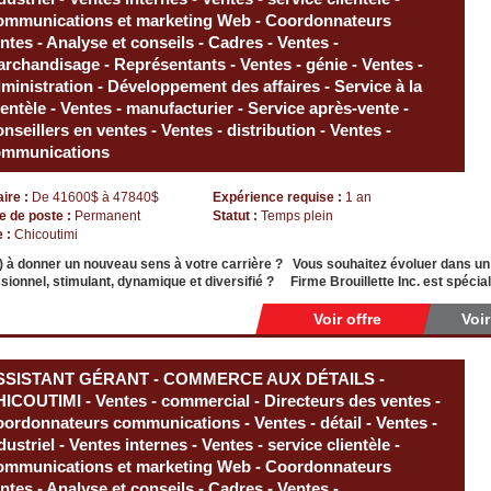
mmunications et marketing Web - Coordonnateurs
ntes - Analyse et conseils - Cadres - Ventes -
rchandisage - Représentants - Ventes - génie - Ventes -
ministration - Développement des affaires - Service à la
ientèle - Ventes - manufacturier - Service après-vente -
nseillers en ventes - Ventes - distribution - Ventes -
ommunications
aire :
De 41600$ à 47840$
Expérience requise :
1 an
e de poste :
Permanent
Statut :
Temps plein
e :
Chicoutimi
) à donner un nouveau sens à votre carrière ? Vous souhaitez évoluer dans u
sionnel, stimulant, dynamique et diversifié ? Firme Brouillette Inc. est spéci
Voir offre
Voi
SSISTANT GÉRANT - COMMERCE AUX DÉTAILS -
ICOUTIMI - Ventes - commercial - Directeurs des ventes -
ordonnateurs communications - Ventes - détail - Ventes -
dustriel - Ventes internes - Ventes - service clientèle -
mmunications et marketing Web - Coordonnateurs
ntes - Analyse et conseils - Cadres - Ventes -