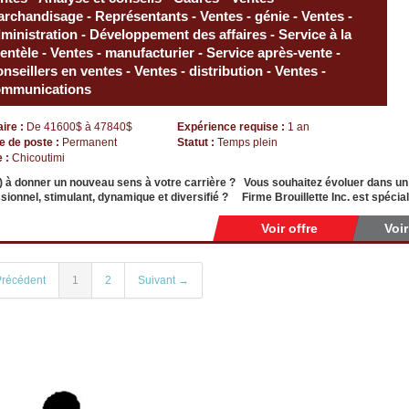
rchandisage - Représentants - Ventes - génie - Ventes -
ministration - Développement des affaires - Service à la
ientèle - Ventes - manufacturier - Service après-vente -
nseillers en ventes - Ventes - distribution - Ventes -
ommunications
aire :
De 41600$ à 47840$
Expérience requise :
1 an
e de poste :
Permanent
Statut :
Temps plein
e :
Chicoutimi
) à donner un nouveau sens à votre carrière ? Vous souhaitez évoluer dans u
sionnel, stimulant, dynamique et diversifié ? Firme Brouillette Inc. est spéci
Voir offre
Voi
récédent
1
2
Suivant →