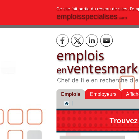
Ce site fait partie du réseau de sites d'em
emploisspecialises
.com
Emplois
Employeurs
Affich
Trouvez