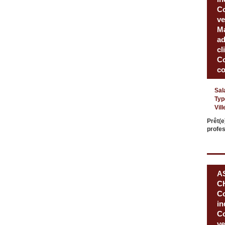
Co
ve
Ma
ad
cl
Co
c
Sal
Typ
Vill
Prêt(e
profes
A
CH
Co
in
Co
ve