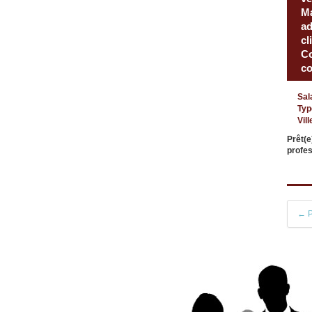
Ma
ad
cl
Co
c
Sal
Typ
Vill
Prêt(e
profes
← P