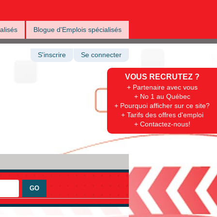
alisés
Blogue d'Emplois spécialisés
S'inscrire
Se connecter
VOUS RECRUTEZ ?
+ Partenaire avec vous
+ No 1 au Québec
+ Pourquoi afficher sur ce site?
+ Tarifs des offres d'emploi
+ Contactez-nous!