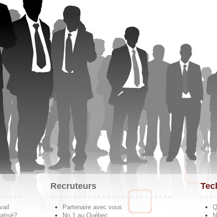
Recruteurs
Tec
vail
Partenaire avec vous
Q
atisé?
No 1 au Québec
N