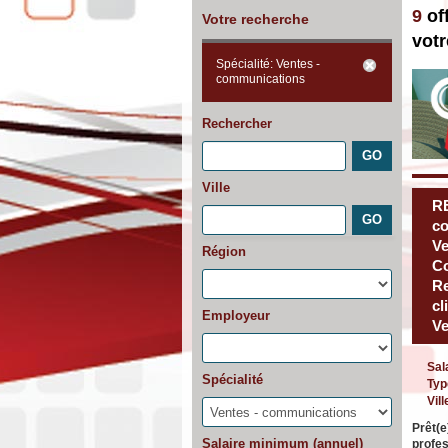
9
of
Votre recherche
votr
Spécialité: Ventes -
communications
Rechercher
Ville
R
co
Ve
Région
Co
Re
cl
Employeur
Ve
Sal
Spécialité
Typ
Vill
Prêt(e
Salaire minimum (annuel)
profes