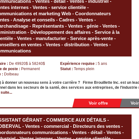
mmunications - Ventes - détail - Ventes - industriel -
ntes internes - Ventes - service clientèle -
mmunications et marketing Web - Coordonnateurs
ntes - Analyse et conseils - Cadres - Ventes -
rchandisage - Représentants - Ventes - génie - Ventes -
ministration - Développement des affaires - Service à la
ientèle - Ventes - manufacturier - Service après-vente -
nseillers en ventes - Ventes - distribution - Ventes -
ommunications
aire :
De 49920$ à 58240$
Expérience requise :
5 ans
e de poste :
Permanent
Statut :
Temps plein
e :
Dolbeau
) à donner un nouveau sens à votre carrière ? Firme Brouillette Inc. est un le
nel dans les secteurs de la santé, des services aux entreprises, de l’industrie 
 suite...
Voir offre
Voi
SSISTANT GÉRANT - COMMERCE AUX DÉTAILS -
BERVAL - Ventes - commercial - Directeurs des ventes -
ordonnateurs communications - Ventes - détail - Ventes -
dustriel - Ventes internes - Ventes - service clientèle -