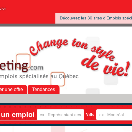
ploi
Découvrez les 30 sites d'Emplois spéci
er une offre
Tendances
 un emploi
Ville