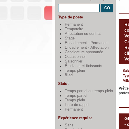
Type de poste
R
Permanent
Temporaire
co
Affectation ou contrat
Ve
Stage
Co
Encadrement - Permanent
Re
Encadrement - Affectation
Candidature spontanée
cl
Occasionnel
Ve
Saisonnier
Étudiants et finissants
Temps plein
Sal
filled
Typ
Vill
Statut
Prêt(e
Temps partiel ou temps plein
profes
Temps partiel
Temps plein
Liste de rappel
Permanent
Expérience requise
G
- 
Sans