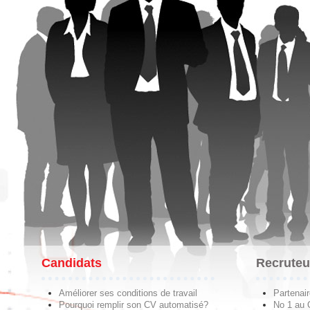
Candidats
Recruteu
Améliorer ses conditions de travail
Partenai
Pourquoi remplir son CV automatisé?
No 1 au