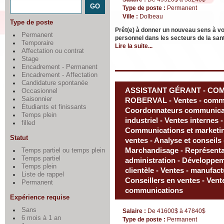
Type de poste :
Permanent
Ville :
Dolbeau
Type de poste
Prêt(e) à donner un nouveau sens à vo
Permanent
personnel dans les secteurs de la santé
Temporaire
Lire la suite...
Affectation ou contrat
Stage
Encadrement - Permanent
Encadrement - Affectation
Candidature spontanée
ASSISTANT GÉRANT - COM
Occasionnel
Saisonnier
ROBERVAL - Ventes - commer
Étudiants et finissants
Coordonnateurs communicatio
Temps plein
industriel - Ventes internes -
filled
Communications et marketi
Statut
ventes - Analyse et conseils 
Marchandisage - Représentant
Temps partiel ou temps plein
Temps partiel
administration - Développeme
Temps plein
clientèle - Ventes - manufact
Liste de rappel
Conseillers en ventes - Vente
Permanent
communications
Expérience requise
Sans
Salaire :
De 41600$ à 47840$
6 mois à 1 an
Type de poste :
Permanent