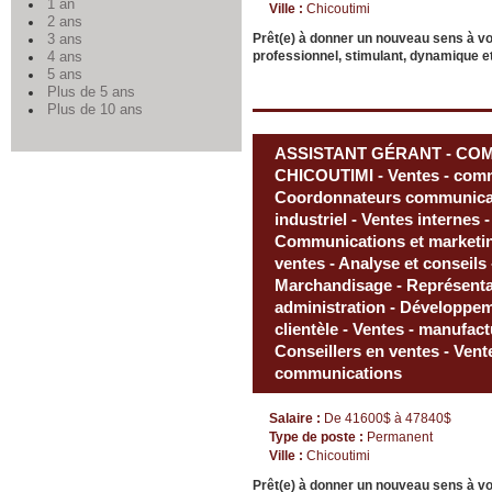
1 an
Ville :
Chicoutimi
2 ans
Prêt(e) à donner un nouveau sens à v
3 ans
professionnel, stimulant, dynamique et
4 ans
5 ans
Plus de 5 ans
Plus de 10 ans
ASSISTANT GÉRANT - COM
CHICOUTIMI - Ventes - comme
Coordonnateurs communicatio
industriel - Ventes internes -
Communications et marketi
ventes - Analyse et conseils 
Marchandisage - Représentant
administration - Développeme
clientèle - Ventes - manufact
Conseillers en ventes - Vente
communications
Salaire :
De 41600$ à 47840$
Type de poste :
Permanent
Ville :
Chicoutimi
Prêt(e) à donner un nouveau sens à v