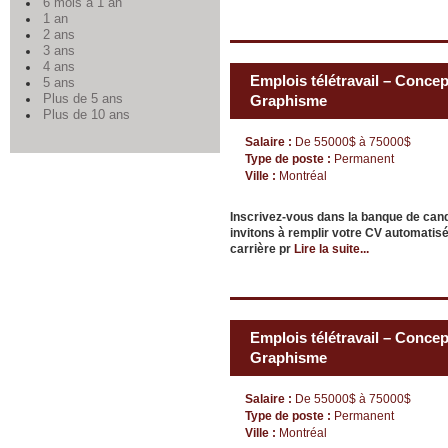
6 mois à 1 an
1 an
2 ans
3 ans
4 ans
Emplois télétravail – Concept
5 ans
Plus de 5 ans
Graphisme
Plus de 10 ans
Salaire :
De 55000$ à 75000$
Type de poste :
Permanent
Ville :
Montréal
Inscrivez-vous dans la banque de can
invitons à remplir votre CV automatisé
carrière pr
Lire la suite...
Emplois télétravail – Concept
Graphisme
Salaire :
De 55000$ à 75000$
Type de poste :
Permanent
Ville :
Montréal