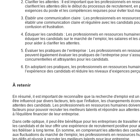
Clarifier les attentes : Il est important que les professionnels en r
clarifient les attentes dès le début du processus de recrutement, en 
exigences du poste et les compétences requises pour éviter tout m
Établir une communication claire : Les professionnels en ressourc
établir une communication claire et régulière avec les candidats pour
confusion et frustration.
Éduquer les candidats : Les professionnels en ressources humain
éduquer les candidats sur le marché de l’emploi, les salaires et le
pour aider à clarifier les attentes.
Évaluer les pratiques de l’entreprise : Les professionnels en ress
peuvent également évaluer les pratiques de l’entreprise pour s’assu
concurrentielles et attrayantes pour les candidats.
En adoptant ces pratiques, les professionnels en ressources humai
l’expérience des candidats et réduire les niveaux d’exigences perçu
À retenir
En résumé, il est important de reconnaître que la recherche d'emploi est 
être influencé par divers facteurs, tels que l'inflation, les changements éc
attentes des candidats. Les professionnels en ressources humaines doivent
facteurs pour pouvoir recruter les meilleurs talents et répondre aux attentes
à l'équilibre financier de leur entreprise.
Dans cette optique, il peut être bénéfique pour les entreprises de travailler 
les candidats et de leur offrir une expérience de recrutement positive pour att
les fidéliser à long terme. En somme, en comprenant les attentes des candida
aux fluctuations du marché de l'emploi, les professionnels en ressources
les défis et réussir à recruter les meilleurs talents pour leur entreprise.